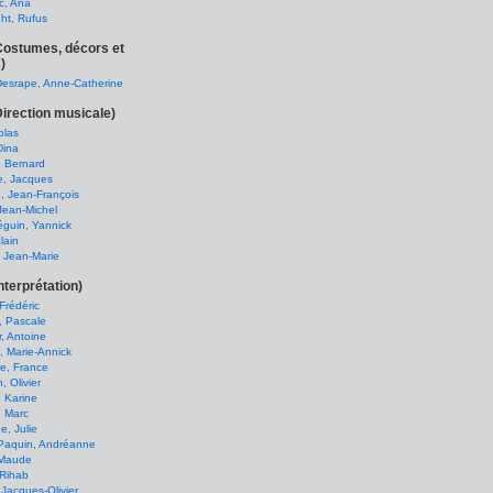
c, Ana
ht, Rufus
(Costumes, décors et
)
Desrape, Anne-Catherine
Direction musicale)
colas
Dina
, Bernard
, Jacques
, Jean-François
Jean-Michel
guin, Yannick
lain
, Jean-Marie
nterprétation)
Frédéric
, Pascale
, Antoine
, Marie-Annick
e, France
, Olivier
 Karine
, Marc
e, Julie
 Paquin, Andréanne
 Maude
 Rihab
 Jacques-Olivier