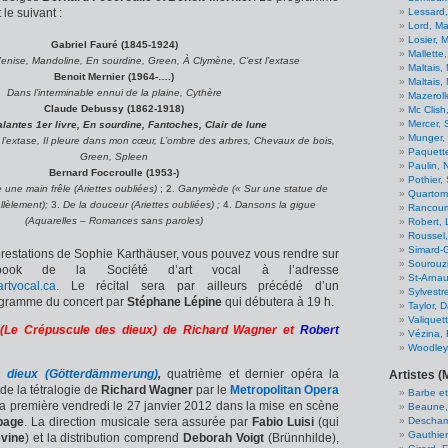
 le suivant :
Lessard
Lord, Ma
Losier, 
Gabriel Fauré
(1845-1924)
Mallette,
nise, Mandoline, En sourdine, Green, À Clymène, C’est l’extase
Maltais, 
Benoit Mernier
(1964-….)
Maltais, 
Dans l’interminable ennui de la plaine, Cythère
Mazeroll
Claude Debussy
(1862-1918)
Mc Clish
Mercer,
lantes 1er livre, En sourdine, Fantoches, Clair de lune
Munger,
t l’extase, Il pleure dans mon cœur, L’ombre des arbres, Chevaux de bois,
Paquett
Green, Spleen
Paulin, 
Bernard Foccroulle
(1953-)
Pothier,
 une main frêle (Ariettes oubliées)
; 2.
Ganymède (« Sur une statue de
Quartom
lèlement);
3.
De la douceur (Ariettes oubliées) ;
4.
Dansons la gigue
Rancourt
(Aquarelles – Romances sans paroles)
Robert, 
Roussel
Simard-G
prestations de Sophie Karthäuser, vous pouvez vous rendre sur
Sourouz
ook de la Société d’art vocal à l’adresse
St-Arnau
rtvocal.ca
. Le récital sera par ailleurs précédé d’un
Sylvestr
gramme du concert par
Stéphane Lépine
qui débutera à 19 h.
Taylor, D
Valiquett
(Le Crépuscule des dieux) de Richard Wagner et
Robert
Vézina, 
Woodley,
s dieux (Götterdämmerung)
,
quatrième et dernier opéra la
Artistes (
de la tétralogie de
Richard Wagner
par le
Metropolitan Opera
Barbe e
a première vendredi le 27 janvier 2012 dans la mise en scène
Beaune,
page
. La direction musicale sera assurée par
Fabio Luisi
(qui
Descham
Gauthier
vine
) et la distribution comprend
Deborah Voigt
(Brünnhilde),