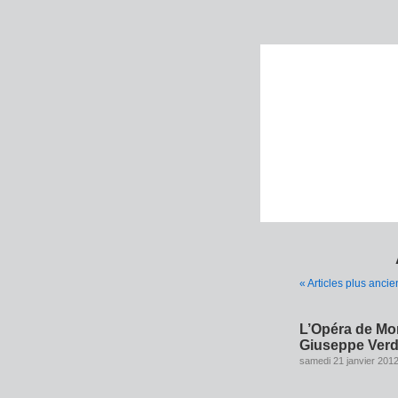
« Articles plus ancie
L’Opéra de Mon
Giuseppe Verd
samedi 21 janvier 201