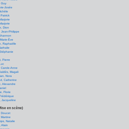
, Guy
rie-Josée
Michèle
 Patrick
Marjorie
Marjorie
e, Dion
, Jean-Philippe
 Shannon
 Marie-Ève
e, Raphaëlle
Nathalie
 Stéphanie
, Pierre
Luc
, Carole-Anne
aldès, Magali
ian, Nora
d, Catherine
e, Alexandre
aniel
e, Florie
Frédérique
 Jacqueline
Mise en scène)
t Doucet
 Martine
ps, Natalie
, Alain