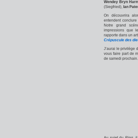
Wendey Bryn Har
(Siegfried),
Ian Pate
On découvrira al
entendent conclure
Notre grand scéno
impressions que l
rapporte dans un arti
Crépuscule des di
J’aurai le privilège
vous faire part de 
de samedi prochain.
Au sujet du
Ring
, 