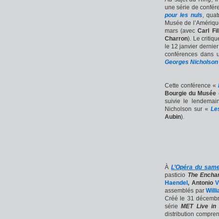
une série de confér
pour les nuls
, qua
Musée de l’Amérique 
mars (avec
Carl Fil
Charron
). Le criti
le 12 janvier derni
conférences dans un
Georges Nicholson
Cette conférence «
Bourgie du Musée
suivie le lendemai
Nicholson sur «
Le
Aubin
).
À
L’Opéra du same
pasticio
The Enchan
Haendel
, Antonio
V
assemblés par
Will
Créé le 31 décembr
série
MET Live in
distribution compre