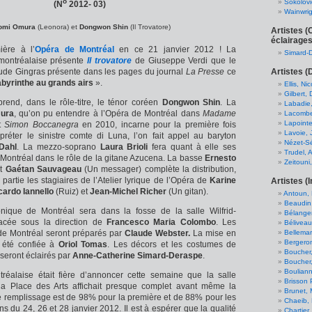
o
Sokolovi
(N
2012- 03)
Wainwrig
omi Omura
(Leonora)
et
Dongwon Shin
(Il Trovatore)
Artistes 
éclairages
ière à l’
Opéra de Montréal
en ce 21 janvier 2012 ! La
Simard-
montréalaise présente
Il trovatore
de Giuseppe Verdi que le
Artistes (
aude Gingras présente dans les pages du journal
La Presse
ce
abyrinthe au grands airs
».
Ellis, Ni
Gilbert, 
prend, dans le rôle-titre, le ténor coréen
Dongwon Shin
. La
Labadie
ura
, qu’on pu entendre à l’Opéra de Montréal dans
Madame
Lacombe
Lapointe
t
Simon Boccanegra
en 2010, incarne pour la première fois
Lavoie, 
préter le sinistre comte di Luna, l’on fait appel au baryton
Nézet-Sé
Dahl
. La mezzo-soprano
Laura Brioli
fera quant à elle ses
Trudel, A
 Montréal dans le rôle de la gitane Azucena. La basse
Ernesto
Zeitouni
et
Gaétan Sauvageau
(Un messager) complète la distribution,
partie les stagiaires de l’Atelier lyrique de l’Opéra de
Karine
Artistes (I
cardo Iannello
(Ruiz) et
Jean-Michel Richer
(Un gitan).
Antoun, 
Beaudin
nique de Montréal sera dans la fosse de la salle Wilfrid-
Bélanger
placée sous la direction de
Francesco Maria Colombo
. Les
Béliveau
Bellemar
de Montréal seront préparés par
Claude Webster.
La mise en
Bergeron
 été confiée à
Oriol Tomas
. Les décors et les costumes de
Boucher,
seront éclairés par
Anne-Catherine Simard-Deraspe
.
Boucher
Bouliann
éalaise était fière d’annoncer cette semaine que la salle
Brisson
e la Place des Arts affichait presque complet avant même la
Brunet,
e remplissage est de 98% pour la première et de 88% pour les
Chaeib,
ns du 24, 26 et 28 janvier 2012. Il est à espérer que la qualité
Chartier,