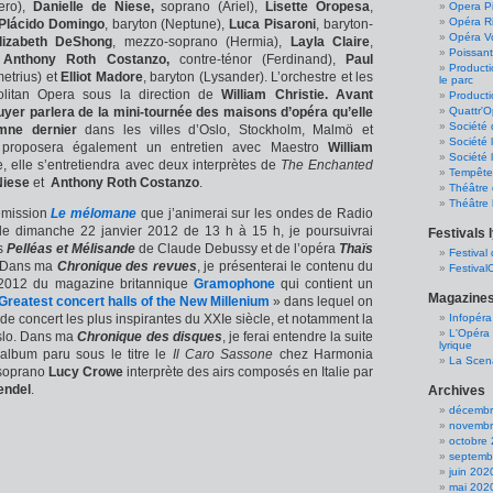
pero),
Danielle de Niese,
soprano (Ariel),
Lisette Oropesa
,
Opera Pi
Opéra R
Plácido Domingo
, baryton (Neptune),
Luca Pisaroni
,
baryton-
Opéra Vo
lizabeth DeShong
, mezzo-soprano (Hermia),
Layla Claire
,
Poissant
,
Anthony Roth Costanzo,
contre-ténor (Ferdinand),
Paul
Product
metrius) et
Elliot Madore
, baryton (Lysander). L’orchestre et les
le parc
litan Opera sous la direction de
William Christie. Avant
Producti
cuyer parlera de la mini-tournée des maisons d’opéra qu’elle
Quattr'O
Société 
omne dernier
dans les villes d’Oslo, Stockholm, Malmö et
Société 
 proposera également
un entretien avec Maestro
William
Société 
te, elle s’entretiendra avec deux interprètes de
The Enchanted
Tempête
Niese
et
Anthony Roth Costanzo
.
Théâtre 
Théâtre 
émission
Le mélomane
que j’animerai sur les ondes de Radio
 le dimanche 22 janvier 2012 de 13 h à 15 h, je poursuivrai
Festivals 
as
Pelléas et Mélisande
de Claude Debussy et de l’opéra
Thaïs
Festival
. Dans ma
Chronique des revues
, je présenterai le contenu du
Festival
 2012 du magazine britannique
Gramophone
qui contient un
Magazines
Greatest concert halls of the New Millenium
» dans lequel on
de concert les plus inspirantes du XXIe siècle, et notamment la
Infopéra
L'Opéra 
slo. Dans ma
Chronique des disques
, je ferai entendre la suite
lyrique
 album paru sous le titre le
Il Caro Sassone
chez Harmonia
La Scen
 soprano
Lucy Crowe
interprète des airs composés en Italie par
endel
.
Archives
décembr
novembr
octobre
septemb
juin 202
mai 202