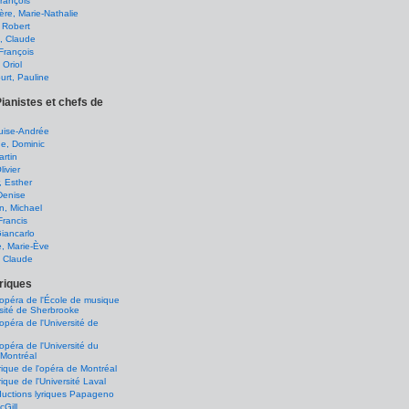
François
ère, Marie-Nathalie
 Robert
, Claude
François
Oriol
ourt, Pauline
Pianistes et chefs de
ouise-Andrée
e, Dominic
rtin
ivier
, Esther
Denise
, Michael
Francis
Giancarlo
, Marie-Ève
, Claude
yriques
d'opéra de l'École de musique
rsité de Sherbrooke
'opéra de l'Université de
'opéra de l'Université du
Montréal
yrique de l'opéra de Montréal
yrique de l'Université Laval
uctions lyriques Papageno
Gill