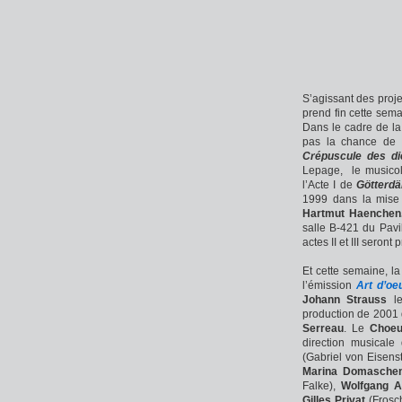
S’agissant des proje
prend fin cette sema
Dans le cadre de la
pas la chance de 
Crépuscule des di
Lepage, le music
l’Acte I de
Götterd
1999 dans la mis
Hartmut Haenchen
salle B-421 du Pavi
actes II et III seront
Et cette semaine, l
l’émission
Art d’oe
Johann Strauss
l
production de 2001 d
Serreau
. Le
Choeur
direction musicale
(Gabriel von Eisenst
Marina Domasch
Falke),
Wolfgang A
Gilles Privat
(Frosch