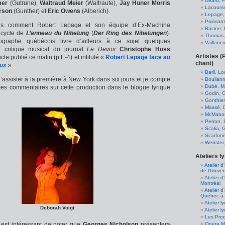
Girard, 
mer
(Gutrune),
Waltraud Meier
(Waltraute),
Jay Huner Morris
Lacoursi
rson
(Gunther)
et
Eric Owens
(Alberich).
Lepage,
Poissant
ors comment Robert Lepage et son équipe d’Ex-Machina
Racine, 
 cycle de
L’anneau du Nibelung
(
Der Ring des Nibelungen
).
Thomas, 
graphe québécois livre d’ailleurs à ce sujet quelques
Vaillanc
e critique musical du journal
Le Devoir
Christophe Huss
Artistes (
cle publié ce matin (p.E-4) et intitulé «
Robert Lepage face au
chant)
eux
».
Baril, L
 d’assister à la première à New York dans six jours et je compte
Bouliann
Dubé, Ma
mes commentaires sur cette production dans le blogue lyrique
Godin, Ol
Gonthier
Massé, 
McMahon
Perron, 
Scalia, 
Scarfone
Webster
Ateliers l
Atelier 
de l'Unive
Atelier d
Montréal
Atelier d
Québec à 
Atelier l
Deborah Voigt
Atelier l
Les Prod
il est intéressant de noter que
Georges Nicholson
présentera
Opera Mc