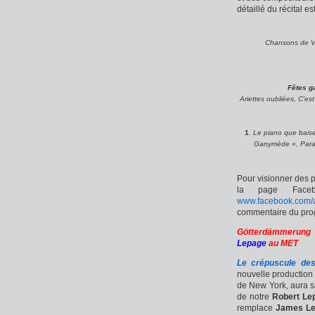
détaillé du récital est
Chansons de Ve
Fêtes ga
Ariettes oubliées, C’es
1
.
Le piano que baise
Ganymède », Paral
Pour visionner des 
la page Faceb
www.facebook.com/a
commentaire du pro
Götterdämmerung
Lepage
au MET
Le crépuscule de
nouvelle production 
de New York, aura s
de notre
Robert Le
remplace
James Le