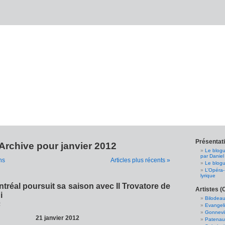
Présentat
Archive pour janvier 2012
Le blogu
par Daniel
ns
Articles plus récents »
Le blogu
L’Opéra-
lyrique
tréal poursuit sa saison avec Il Trovatore de
Artistes (
i
Bilodeau
2
Evangeli
Gonnevil
21 janvier 2012
Patenaud