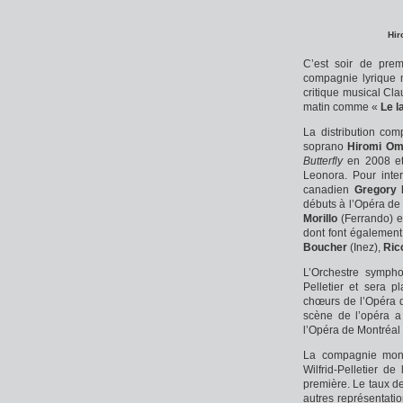
Hir
C’est soir de prem
compagnie lyrique 
critique musical Cl
matin comme «
Le l
La distribution com
soprano
Hiromi Om
Butterfly
en 2008 e
Leonora. Pour inter
canadien
Gregory 
débuts à l’Opéra de
Morillo
(Ferrando) 
dont font également 
Boucher
(Inez),
Ric
L’Orchestre sympho
Pelletier et sera 
chœurs de l’Opéra 
scène de l’opéra a
l’Opéra de Montréal 
La compagnie montr
Wilfrid-Pelletier d
première. Le taux d
autres représentatio