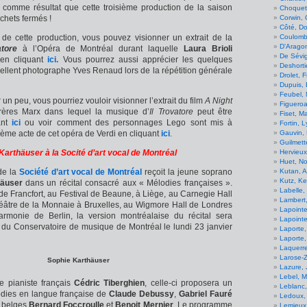
t comme résultat que cette troisième production de la saison
Choquett
Corwin, 
chets fermés !
Côté, D
Coulombe
de cette production, vous pouvez visionner un extrait de la
D'Aragon
atore
à l’Opéra de Montréal durant laquelle
Laura Brioli
De Sévig
 en cliquant
ici.
Vous pourrez aussi apprécier les quelques
Deshorti
xcellent photographe Yves Renaud lors de la répétition générale
Drolet, 
Dupuis, 
Feubel,
un peu, vous pourriez vouloir visionner l’extrait du film
A Night
Figueroa
ères Marx dans lequel la musique d’
Il Trovatore
peut être
Fiset, M
ant
ici
ou voir comment des personnages Lego sont mis à
Fortin, 
Gauvin, 
rième acte de cet opéra de Verdi en cliquant
ici
.
Guilmett
Hervieux
arthäuser à la Socité d’art vocal de Montréal
Huet, No
Kutan, A
de la
Société d’art vocal de Montréal
reçoit la jeune soprano
Kutz, Ke
häuser
dans un récital consacré aux « Mélodies françaises ».
Labelle,
de Francfort, au Festival de Beaune, à Liège, au Carnegie Hall
Lambert
éâtre de la Monnaie à Bruxelles, au Wigmore Hall de Londres
Lapointe
harmonie de Berlin, la version montréalaise du récital sera
Lapoint
e du Conservatoire de musique de Montréal le lundi 23 janvier
Laporte,
Laporte
Laquerre
Larose-Z
Sophie Karthäuser
Lazure, 
Lebel, Mi
 pianiste français
Cédric Tiberghien
, celle-ci proposera un
Leblanc,
ies en langue française de
Claude Debussy
,
Gabriel Fauré
Ledoux,
s belges
Bernard Foccroulle
et
Benoit Mernier
. Le programme
Lemieux,