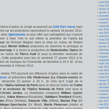
avril 20
mars 20
février 
janvier 
décembr
novembr
octobre
septemb
ctions d’opéra, le congé se poursuit au
Café d’art vocal
,
mais
juin 201
ine car les projections reprendront le samedi 28 janvier 2012.
mai 201
 série
Opéramania
et pour offrir aux opéraphiles qui n’auront
avril 20
voir à New York le soir même la première de l’opéra
Le
mars 20
eux
de Richard Wagner dans la mise en scène de Robert
février 
ologue
Michel Veilleux
proposera de visionner le prologue et
janvier 
ämerrung
. Il a choisi la production du
Nederlandse Opera
de
décembr
novembr
e en scène de
Pierre Audi
et sous la direction musicale de
octobre
.
Cette projection aura lieu le vendredi 27 janvier 2012 à la
septemb
llon de musique de l’Université de Montréal à 19 h 30 et les
août 20
 présentés le 3 février 2012.
juin 201
mai 201
a chaîne TFO poursuit ses diffusions d’opéra dans le cadre de
avril 20
uvres
et présentera
Die Fledermaus
(
La Chauve-souris
)
de
mars 20
février 
e dimanche 22 janvier à 20 h. Je crois qu’il s’agit de la
janvier 
e l’
Opéra national de Paris
dans la mise en scène de
Coline
décembr
 et orchestre de l’Opéra National de Paris
sont sous la
novembr
 d
’Armin Jordan
. La distribution comprend
William Joyner
octobre
ein),
Adina Nitescu
(Rosalinde),
Oddbjorn Tennfjord
(Frank),
septemb
enko
(Prinz Orlofsky),
Eduardo Villa
(Alfred),
Marian Pop
(Dr
juin 201
blinger-Sperrhacke
(Dr Blind),
Marlis Pietersen
(Adele) et
mai 201
avril 20
). Pour visionner un extrait de cette production, vous pouvez