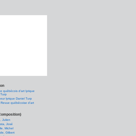
ion
e québécois d’art lyrique
 Turp
eur lyrique Daniel Turp
 Revue québécoise d’art
Composition)
, Julien
sta, José
le, Michel
e, Gilbert