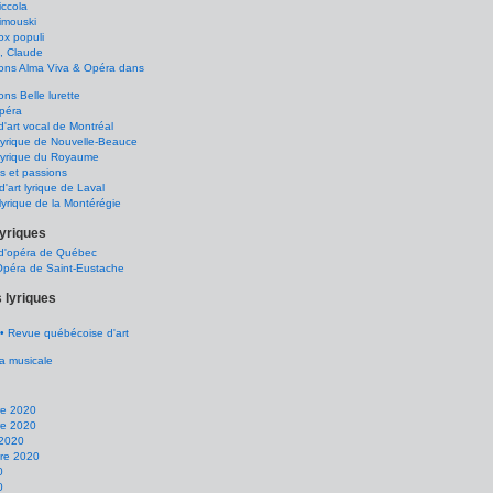
ccola
imouski
x populi
, Claude
ions Alma Viva & Opéra dans
ons Belle lurette
péra
d'art vocal de Montréal
lyrique de Nouvelle-Beauce
lyrique du Royaume
s et passions
d'art lyrique de Laval
lyrique de la Montérégie
lyriques
 d'opéra de Québec
Opéra de Saint-Eustache
 lyriques
• Revue québécoise d'art
a musicale
e 2020
e 2020
 2020
re 2020
0
0