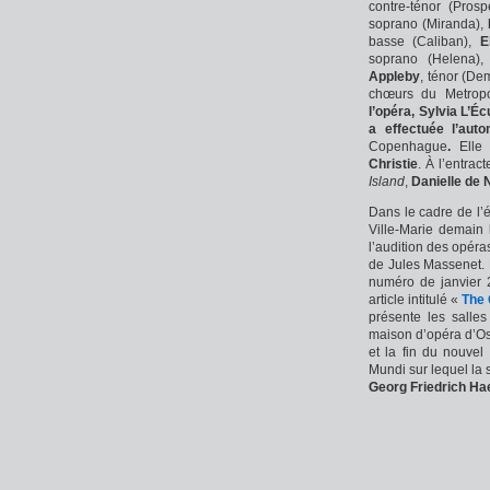
contre-ténor (Pros
soprano (Miranda),
basse
(Caliban),
E
soprano (Helena)
Appleby
, ténor (De
chœurs du Metropo
l’opéra, Sylvia L’É
a effectuée l’aut
Copenhague
.
Elle
Christie
. À l’entrac
Island
,
Danielle de 
Dans le cadre de l’
Ville-Marie demain
l’audition des opér
de Jules Massenet
numéro de janvier
article intitulé «
The 
présente les salles 
maison d’opéra d’O
et la fin du nouvel
Mundi sur lequel la
Georg Friedrich Ha