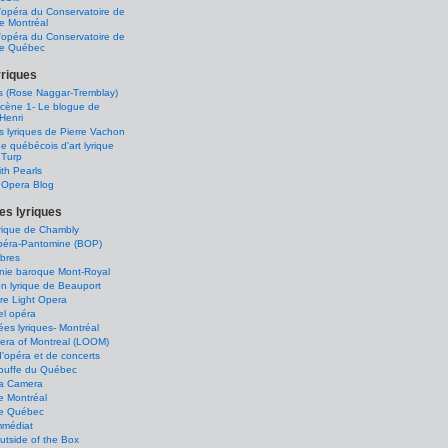
'opéra du Conservatoire de
e Montréal
'opéra du Conservatoire de
de Québec
yriques
s (Rose Naggar-Tremblay)
scène 1- Le blogue de
Henri
és lyriques de Pierre Vachon
e québécois d'art lyrique
 Turp
th Pearls
s Opera Blog
s lyriques
lyrique de Chambly
Opéra-Pantomine (BOP)
ibres
ie baroque Mont-Royal
n lyrique de Beauport
re Light Opera
el opéra
ées lyriques- Montréal
era of Montreal (LOOM)
'opéra et de concerts
ouffe du Québec
a Camera
e Montréal
e Québec
mmédiat
tside of the Box