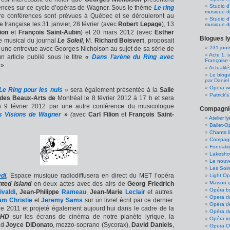
Studio d
ences sur ce cycle d’opéras de Wagner. Sous le thème
Le ring
musique d
tre conférences sont prévues à Québec et se dérouleront au
Studio d
française les 31 janvier, 28 février (avec
Robert Lepage
), 13
musique 
ion
et
François Saint-Aubin
) et 20 mars 2012 (avec
Esther
Blogues l
que musical du journal
Le Soleil
, M.
Richard Boisvert
, proposait
231 jour
er une entrevue avec Georges Nicholson au sujet de sa série de
Acte 1, 
 article publié sous le titre
«
Dans l’arène du Ring avec
Françoise 
».
Actualit
Le blogu
par Daniel
Opera wi
Le Ring pour les nuls
» sera également présentée à la
Salle
Patrick'
 des Beaux-Arts de
Montréal le 8 février 2012 à 17 h et sera
n 9 février 2012 par une autre conférence du musicologue
Compagnie
s Visions de Wagner
»
(
avec
Carl Filion
et
François Saint-
Atelier 
Ballet-
Chants l
Compagn
Fondatio
Lakesho
Le nouv
Les Soir
di
,
Espace musique radiodiffusera en direct du MET l’opéra
Light Op
Maison d
ted Island
en deux actes avec des airs de
Georg Friedrich
Opéra b
ivaldi
, Jean-Philippe
Rameau
,
Jean-Marie
Leclair
et autres
Opera d
iam Christie
et
Jeremy Sams
sur un livret écrit par ce dernier.
Opéra d
e 2011 et projeté également aujourd’hui dans le cadre de la
Opéra d
 HD
sur les écrans de cinéma de notre planète lyrique, la
Opéra i
nd
Joyce DiDonato
, mezzo-soprano (Sycorax),
David Daniels
,
Opera Ou