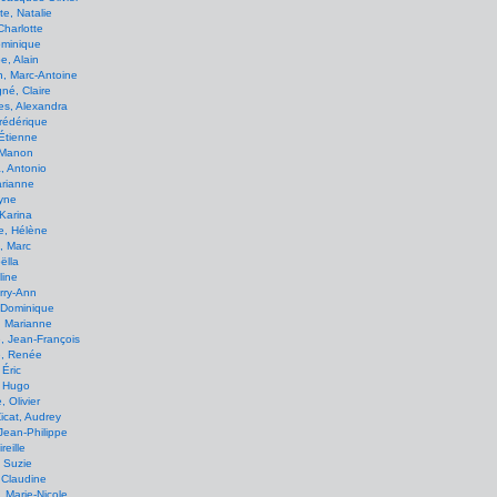
e, Natalie
Charlotte
ominique
, Alain
, Marc-Antoine
né, Claire
es, Alexandra
Frédérique
Étienne
 Manon
, Antonio
arianne
Lyne
Karina
e, Hélène
, Marc
ëlla
line
rry-Ann
 Dominique
, Marianne
, Jean-François
e, Renée
 Éric
, Hugo
, Olivier
icat, Audrey
Jean-Philippe
reille
 Suzie
 Claudine
 Marie-Nicole