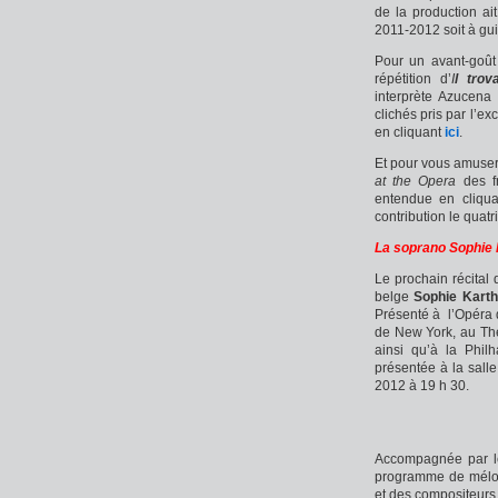
de la production ai
2011-2012 soit à gui
Pour un avant-goût 
répétition d’
I
l trov
interprète Azucena
clichés pris par l’e
en cliquant
ici
.
Et pour vous amuser 
at the Opera
des fr
entendue en cliqu
contribution le quat
La soprano Sophie K
Le prochain récital 
belge
Sophie Kart
Présenté à l’Opéra 
de New York, au Th
ainsi qu’à la Phil
présentée à la sall
2012 à 19 h 30.
Accompagnée par le
programme de mélod
et des compositeur