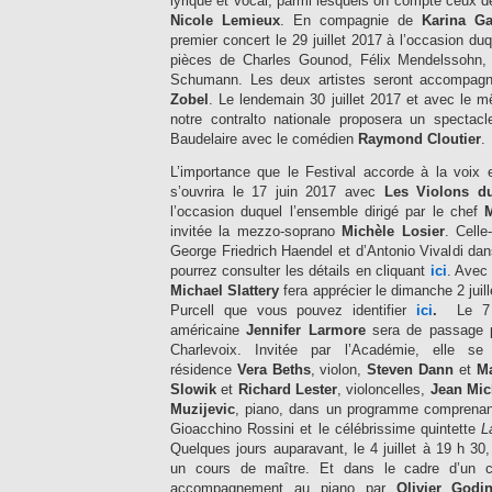
lyrique et vocal, parmi lesquels on compte ceux 
Nicole Lemieux
. En compagnie de
Karina Ga
premier concert le 29 juillet 2017 à l’occasion du
pièces de Charles Gounod, Félix Mendelssohn,
Schumann. Les deux artistes seront accompagn
Zobel
. Le lendemain 30 juillet 2017 et avec le 
notre contralto nationale proposera un spectac
Baudelaire avec le comédien
Raymond Cloutier
.
L’importance que le Festival accorde à la voix es
s’ouvrira le 17 juin 2017 avec
Les Violons d
l’occasion duquel l’ensemble dirigé par le chef
M
invitée la mezzo-soprano
Michèle Losier
. Celle
George Friedrich Haendel et d’Antonio Vivaldi d
pourrez consulter les détails en cliquant
ici
. Avec 
Michael
Slattery
fera apprécier le dimanche 2 juil
Purcell que vous pouvez identifier
ici
.
Le 7 ju
américaine
Jennifer Larmore
sera de passage p
Charlevoix. Invitée par l’Académie, elle se
résidence
Vera Beths
, violon,
Steven Dann
et
M
Slowik
et
Richard Lester
, violoncelles,
Jean Mi
Muzijevic
, piano, dans un programme comprena
Gioacchino Rossini et le célébrissime quintette
L
Quelques jours auparavant, le 4 juillet à 19 h 
un cours de maître. Et dans le cadre d’un 
accompagnement au piano par
Olivier Godi