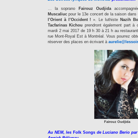
… la soprano
Fairouz Oudjida
accompagné
Muscaliuc
pour le 13e concert de la saison dans
l’Orient à l’Occident !
». Le luthiste
Nazih Bo
Tacfarinas Kichou
prendront également part à c
mardi 2 mai 2017 de 19 h 30 à 21 h au restaurant
rue Mont-Royal Est à Montréal. Vous pourrez obt
réserver des places en écrivant à
aurelie@lessoi
Fairouz Oudjida
Au NEM, les
Fol
k
Songs
de Luciano Berio par
Annick Béliveau