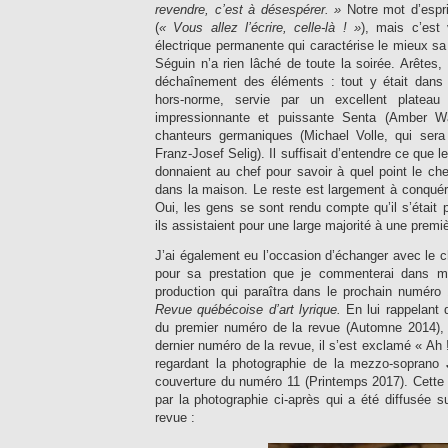
revendre, c’est à désespérer.
»
Notre mot d’espr
(
«
Vous allez l’écrire, celle-là
!
»
), mais c’est 
électrique permanente qui caractérise le mieux sa
Séguin n’a rien lâché de toute la soirée. Arêtes, 
déchaînement des éléments : tout y était dans 
hors-norme, servie par un excellent platea
impressionnante et puissante Senta (Amber Wa
chanteurs germaniques (Michael Volle, qui sera
Franz-Josef Selig). Il suffisait d’entendre ce que 
donnaient au chef pour savoir à quel point le ch
dans la maison. Le reste est largement à conquérir
Oui, les gens se sont rendu compte qu’il s’était
ils assistaient pour une large majorité à une premi
J’ai également eu l’occasion d’échanger avec le ch
pour sa prestation que je commenterai dans ma
production qui paraîtra dans le prochain numér
Revue québécoise d’art lyrique.
En lui rappelant qu
du premier numéro de la revue (Automne 2014), je
dernier numéro de la revue, il s’est exclamé « Ah ! 
regardant la photographie de la mezzo-soprano
couverture du numéro 11 (Printemps 2017). Cette 
par la photographie ci-après qui a été diffusée 
revue :