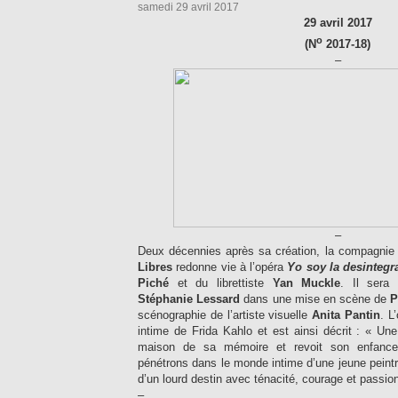
samedi 29 avril 2017
29 avril 2017
o
(N
2017-18)
–
–
Deux décennies après sa création, la compagnie 
Libres
redonne vie à l’opéra
Yo soy la desintegr
Piché
et du librettiste
Yan Muckle
. Il sera 
Stéphanie Lessard
dans une mise en scène de
P
scénographie de l’artiste visuelle
Anita Pantin
. L
intime de Frida Kahlo et est ainsi décrit : « 
maison de sa mémoire et revoit son enfance
pénétrons dans le monde intime d’une jeune peint
d’un lourd destin avec ténacité, courage et passio
–