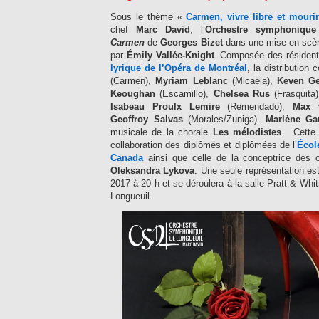
Sous le thème «
Carmen, vivre libre et mourir
chef
Marc David
, l’
Orchestre symphonique
Carmen
de
Georges Bizet
dans une mise en scèn
par
Émily Vallée-Knight
. Composée des résidents
lyrique de l’Opéra de Montréal
, la distribution
(Carmen),
Myriam Leblanc
(Micaëla),
Keven G
Keoughan
(Escamillo),
Chelsea Rus
(Frasquita
Isabeau Proulx Lemire
(Remendado),
Max 
Geoffroy Salvas
(Morales/Zuniga).
Marlène Ga
musicale de la chorale
Les mélodistes
. Cette 
collaboration des diplômés et diplômées de l’
Écol
Canada
ainsi que celle de la conceptrice des 
Oleksandra Lykova
. Une seule représentation est
2017 à 20 h et se déroulera à la salle Pratt & Whit
Longueuil.