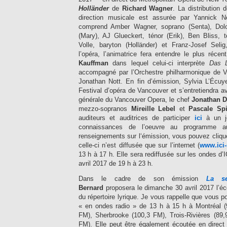
Holländer
de
Richard Wagner
. La distribution 
direction musicale est assurée par Yannick Néz
comprend Amber Wagner, soprano (Senta), Dolo
(Mary), AJ Glueckert, ténor (Erik), Ben Bliss, 
Volle, baryton (Holländer) et Franz-Josef Sel
l’opéra, l’animatrice fera entendre le plus réce
Kauffman
dans lequel celui-ci interprète
Das L
accompagné par l’Orchestre philharmonique de V
Jonathan Nott. En fin d’émission, Sylvia L’Écuye
Festival d’opéra de Vancouver et s’entretiendra 
générale du Vancouver Opera, le chef
Jonathan D
mezzo-sopranos
Mireille Lebel
et
Pascale Sp
auditeurs et auditrices de participer
ici
à un je
connaissances de l’oeuvre au programme au
renseignements sur l‘émission, vous pouvez cliq
celle-ci n’est diffusée que sur l’internet (
www.ici
13 h à 17 h. Elle sera rediffusée sur les ondes d
avril 2017 de 19 h à 23 h.
Dans le cadre de son émission
La se
Bernard
proposera le dimanche 30 avril 2017 l’éc
du répertoire lyrique. Je vous rappelle que vous p
« en ondes radio » de 13 h à 15 h à Montréal (
FM), Sherbrooke (100,3 FM), Trois-Rivières (89,9
FM). Elle peut être également écoutée en direct 