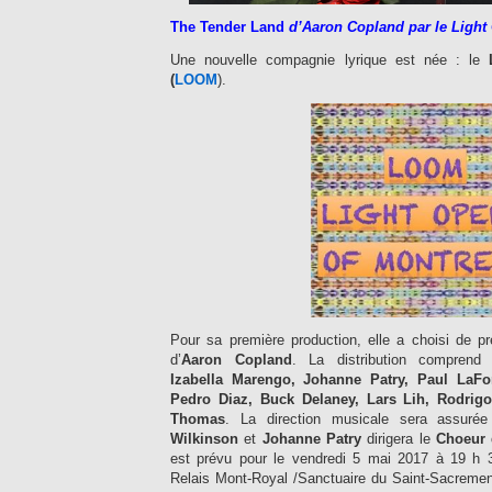
Th
e Tender Land
d’Aaron Copland par le Light 
Une nouvelle compagnie lyrique est née : le
(
LOOM
).
Pour sa première production, elle a choisi de p
d’
Aaron Copland
. La distribution compren
Izabella Marengo, Johanne Patry, Paul LaFo
Pedro Diaz, Buck Delaney, Lars Lih, Rodri
Thomas
. La direction musicale sera assuré
Wilkinson
et
Johanne Patry
dirigera le
Choeur 
est prévu pour le vendredi 5 mai 2017 à 19 h 3
Relais Mont-Royal /Sanctuaire du Saint-Sacremen