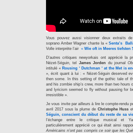
Vous pouvez aussi visionner deux extraits de
soprano Amber Wagner chante la «
Senta’s Ball
Volle interprète l’air
«
Wie oft in Meeres tiefsten
D’autres critiques newyorkais ont apprécié la p
Nézet-Séguin, tel
James Jorden
du journal
Ob
intitulé «
Rousing ‘ Dutchman ‘ at the Met is e
», écrit quant à lui : « Nézet-Séguin deserved e
then some. In this setting of the gothic tale of
and his zombie ship’s crew, more than two hours 
and lyricism seemed to fly without pausing for
irresistible ».
Je vous invite par ailleurs à lire le compte-rendu 
avril 2017 sous la plume de
Christophe Huss
et
Séguin, conscient du début du reste de sa v
l’échange entre le critique musical et Yan
particulièrement apprécié ce qui était ainsi rappo
Américains n’ont pas compris ce soir que les Québé