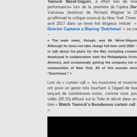
Yannick Nézet-Séguin
, a offert rien de moi
performance» lors de la première de l’opéra
Der
Vaisseau fantôme
) de Richard Wagner le 25 
qu’affirmait le critique musical du
New York Times
avril 2017 dans un texte fort élogieux intitulé 
Director Captains a Blazing ‘Dutchman’
» se co
–
« The main news, though, was Mr. Nézet-Séguin’
Although he does not take charge full time until 2020
to talk about his plans for the Met, including comm
developed in collaboration with the Philadelphia Orch
director), and occasionally getting the company out o
communities of New York. All of this sounds encou
“Dutchman.” »
Lors du « curtain call », les musiciens et musici
ont posé un geste très touchant à l’égard de leu
lançant de nombreuses roses, comme vous pour
vidés (00:15) diffusé sur la Toile et décrit dans un
titre «
Watch Yannick’s thunderous curtain call 
».