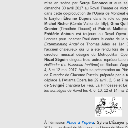
mise en scène par
Serge Denoncourt
aura sa 
dimanche 30 avril 2017 au Royal Theater de Victo
dans cette co-production de l’Opéra de Montréal e
le baryton
Étienne Dupuis
dans le rôle du je
Michel Richer
(Comte Vallier de Tilly),
Gino Qui
Grenier
(Timothée Doucet) et
Patrick Mallett
Frédéric Antoun
est toujours au Royal Oper
Londres pour incarner Raúl dans le cadre de la 
Exterminating Angel
de Thomas Adès les 1er, 3
l’accueil chaleureux qui lui a été rendu lors de la
directeur musical désigné du Metropolitan O
Nézet-Séguin
dirigera trois autres représentatio
Holländer
(
Le Vaisseau fantôme
) de Richard Wagne
4, 8 et 12 mai 2017. Après sa présentation au Pitt
de
Turandot
de Giacomo Puccini préparée par le
déplace à l’Atlanta Opera les 29 avril, 2, 5 et 7
de Sévigné
chantera Le Feu, La Princesse et L
les sortilèges
de Ravel les 4, 6, 10, 12 et 14 mai 
À l’émission
Place à l’opéra
,
Sylvia L’Écuyer
2017 – en direct du Metropolitan Opera de New Yo