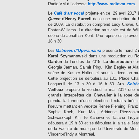
Radio VM à l’adresse
http://www.radiovm.com
.
Le
Café d’art vocal
projette en ce 29 avril 2017 
Queen
d’
Henry Purcell
dans une production du
de 2009. La distribution comprend Lucy Crowe, 
Foster-Williams. La direction musicale est de Wil
scène de Jonathan Kent. Une reprise est prévue 
18 h 30.
Les
Matinées d’Opéramania
présente le mardi 
Karol Szymanowski
dans une production du
Ro
Garden
de Londres de 2015.
La distribution
co
Georgia Jarman, Saimir Pirgu, Kim Begley et Al
scène de Kasper Holten et sous la direction mu
Cette projection se déroulera au 101, Place Cha
Longueuil de 13 h 30 à 16 h 30. Aux
Soiré
Veilleux
propose le vendredi 5 mai 2017 une 
grands interprètes du Chevalier à la rose 
prendra la forme d’une sélection d’extraits tirés 
l’oeuvre mettant en vedette Renée Fleming, Fran
Sophie Koch, Kurt Moll, Adrianne Pieczonka
Schwarzkopf, Kiri Te Kanawa et Tatiana Troyan
débutera à 19 h 30 et se déroulera à la salle Je
de la Faculté de musique de l’Université de Mont
Vincent-d’Indy à Montréal.