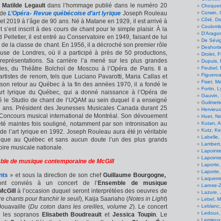
t
Matilde Legault
dans l’hommage publié dans le numéro 20
Choquett
Corwin, 
 de
L’Opéra- Revue québécoise d’art lyrique
Joseph Rouleau
Côté, D
illet 2019 à l’âge de 90 ans. Né à Matane en 1929, il est arrivé à
Coulombe
 s’est inscrit à des cours de chant pour le simple plaisir. À la
D'Aragon
 Pelletier, il est entré au Conservatoire en 1949, faisant de lui
De Sévig
e de la classe de chant. En 1956, il a décroché son premier rôle
Deshorti
se de Londres, où il a participé à près de 50 productions,
Drolet, 
 représentations. Sa carrière l’a mené sur les plus grandes
Dupuis, 
Feubel,
ales, du Théâtre Bolchoï de Moscou à l’Opéra de Paris. Il a
Figueroa
artistes de renom, tels que Luciano Pavarotti, Maria Callas et
Fiset, M
son retour au Québec à la fin des années 1970, il a fondé le
Fortin, 
rt lyrique du Québec, qui a donné naissance à l’Opéra de
Gauvin, 
réé le Studio de chant de l’UQAM au sein duquel il a enseigné
Guilmett
 ans. Président des Jeunesses Musicales Canada durant 25
Hervieux
e Concours musical international de Montréal. Son dévouement
Huet, No
Kutan, A
té maintes fois souligné, notamment par son intronisation au
Kutz, Ke
e l’art lyrique en 1992. Joseph Rouleau aura été jn véritable
Labelle,
lyrique au Québec et sans aucun doute l’un des plus grands
Lambert
toire musicale nationale.
Lapointe
Lapoint
ble de musique contemporaine de McGill
Laporte,
Laporte
nts
» et sous la direction de son chef
Guillaume Bourgogne,
Laquerre
nt conviés à un concert de l’
Ensemble de musique
Larose-Z
McGill
à l’occasion duquel seront interprétées des oeuvres de
Lazure, 
e chants pour franchir le seuil
), Kaija Saariaho (
Notes in Light
)
Lebel, Mi
Leblanc,
Jouavaille (
Du coton dans les oreilles, volume 2
). Le concert
Ledoux,
 les sopranos
Elisabeth Boudreault
et
Jessica Toupin
. Le
Lemieux,