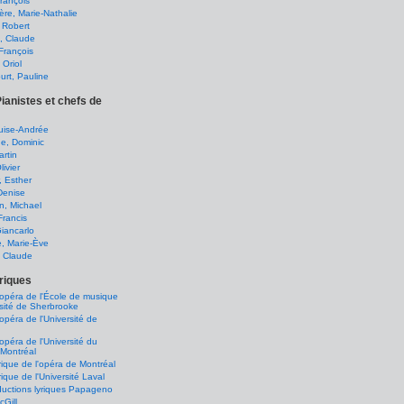
François
ère, Marie-Nathalie
 Robert
, Claude
François
Oriol
ourt, Pauline
Pianistes et chefs de
ouise-Andrée
e, Dominic
rtin
ivier
, Esther
Denise
, Michael
Francis
Giancarlo
, Marie-Ève
, Claude
yriques
d'opéra de l'École de musique
rsité de Sherbrooke
'opéra de l'Université de
'opéra de l'Université du
Montréal
yrique de l'opéra de Montréal
yrique de l'Université Laval
uctions lyriques Papageno
Gill