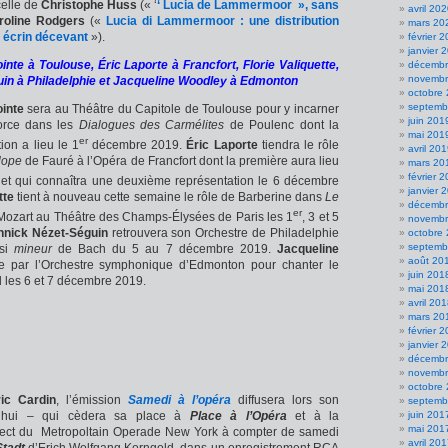
celle de
Christophe Huss
(« ‘
‘ Lucia de Lammermoor », sans
avril 20
roline Rodgers
(«
Lucia di Lammermoor : une distribution
mars 20
n écrin décevant
»).
février 
janvier 
nte à Toulouse, Éric Laporte à Francfort, Florie Valiquette,
décembr
novembr
n à Philadelphie et
Jacqueline Woodley à Edmonton
octobre
septemb
inte
sera au Théâtre du Capitole de Toulouse pour y incarner
juin 201
orce dans les
Dialogues des Carmélites
de Poulenc dont la
mai 201
er
ion a lieu le 1
décembre 2019.
Éric Laporte
tiendra le rôle
avril 20
lope
de Fauré à l’Opéra de Francfort dont la première aura lieu
mars 20
février 
t qui connaîtra une deuxième représentation le 6 décembre
janvier 
tte
tient à nouveau cette semaine le rôle de Barberine dans
Le
décembr
er
ozart au Théâtre des Champs-Élysées de Paris les 1
, 3 et 5
novembr
nnick Nézet-Séguin
retrouvera son Orchestre de Philadelphie
octobre
septemb
si
mineur
de Bach du 5 au 7 décembre 2019.
Jacqueline
août 20
 par l’Orchestre symphonique d’Edmonton pour chanter le
juin 201
les 6 et 7 décembre 2019.
mai 201
avril 20
mars 20
février 
janvier 
décembr
novembr
octobre
ric Cardin
, l’émission
Samedi à l’opéra
diffusera lors son
septemb
rd’hui – qui cèdera sa place à
Place à l’Opéra
et à la
juin 201
mai 201
direct du Metropoltain Operade New York à compter de samedi
avril 20
Stadt
d’Erich Wolfgang Korngold
dans un enregistrement RCA