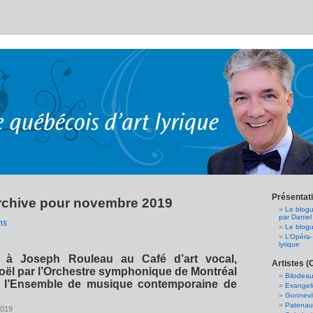
Présentat
rchive pour novembre 2019
Le blogu
par Daniel
ns
Le blogu
L’Opéra-
lyrique
à Joseph Rouleau au Café d’art vocal,
Artistes (
Noël par l’Orchestre symphonique de Montréal
Bilodeau
r l’Ensemble de musique contemporaine de
Evangeli
Gonnevil
Patenaud
2019