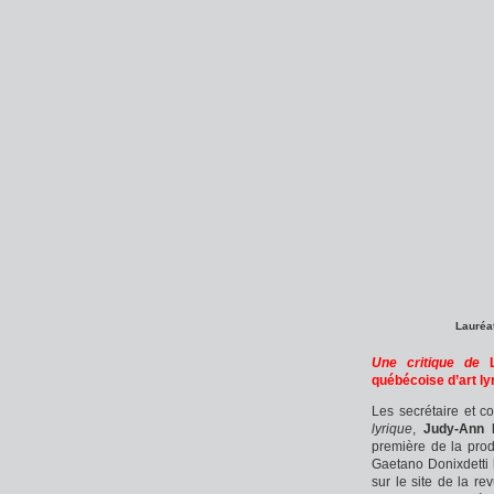
Lauréat
Une critique de
québécoise d’art ly
Les secrétaire et c
lyrique
,
Judy-Ann 
première de la pro
Gaetano Donixdetti 
sur le site de la re