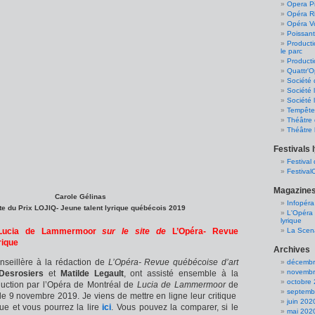
Opera Pi
Opéra R
Opéra Vo
Poissant
Product
le parc
Producti
Quattr'O
Société 
Société 
Société 
Tempête
Théâtre 
Théâtre 
Festivals 
Festival
Festival
Magazines
Carole Gélinas
Infopéra
e du Prix LOJIQ- Jeune talent lyrique québécois 2019
L'Opéra 
lyrique
Lucia de Lammermoor
sur le site de
L’Opéra- Revue
La Scen
rique
Archives
onseillère à la rédaction de
L’Opéra- Revue québécoise d’art
décembr
novembr
Desrosiers
et
Matilde Legault
, ont assisté ensemble à la
octobre
duction par l’Opéra de Montréal de
Lucia de Lammermoor
de
septemb
le 9 novembre 2019. Je viens de mettre en ligne leur critique
juin 202
vue et vous pourrez la lire
ici
. Vous pouvez la comparer, si le
mai 202