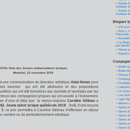
Studio d
musique d
Studio d
musique 
Blogues l
231 jour
Acte 1, 
Françoise 
Actualit
Le blogu
par Daniel
Opera wi
Patrick'
Compagnie
Atelier 
XXVIe Gala des Jeunes ambassadeurs lyriques
Ballet-
Montréal, 23 novembre 2019
Chants l
Compagn
t une communication du directeur artistique
Alain Nonat
pour
Fondatio
 des bourses qui ont été attribuées et des propositions
Lakesho
Le nouv
dition qui ont été formulées aux lauréats et lauréates par les
Les Soir
ectrices des compagnies lyriques qui ont assisté à l’évènement.
Light Op
mer d’ores et déjà que la mezzo-soprano
Caroline Gélinas
a
Maison d
IQ- Jeune talent lyrique
québécois 2019
. Doté d’une bourse
Opéra b
 $, ce prix permettra à Caroline Gélinas d’effectuer un séjour
Opera d
 carrière ou de perfectionnement artistique.
Opéra d
Opéra d
Opéra i
Opera Ou