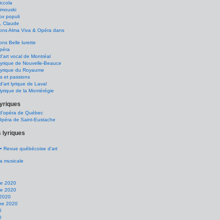
ccola
imouski
x populi
, Claude
ions Alma Viva & Opéra dans
ons Belle lurette
péra
d'art vocal de Montréal
lyrique de Nouvelle-Beauce
lyrique du Royaume
s et passions
d'art lyrique de Laval
lyrique de la Montérégie
lyriques
 d'opéra de Québec
Opéra de Saint-Eustache
 lyriques
• Revue québécoise d'art
a musicale
e 2020
e 2020
 2020
re 2020
0
0