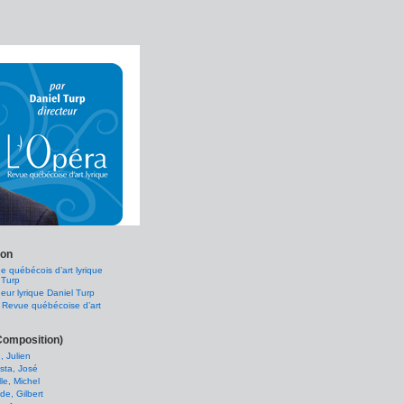
ion
e québécois d’art lyrique
 Turp
eur lyrique Daniel Turp
 Revue québécoise d’art
Composition)
, Julien
sta, José
le, Michel
e, Gilbert