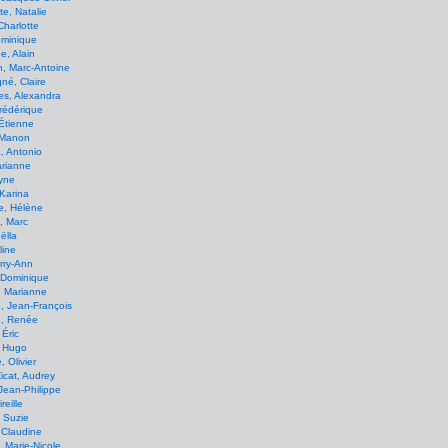
e, Natalie
Charlotte
ominique
, Alain
, Marc-Antoine
né, Claire
es, Alexandra
Frédérique
Étienne
 Manon
, Antonio
arianne
Lyne
Karina
e, Hélène
, Marc
ëlla
line
rry-Ann
 Dominique
, Marianne
, Jean-François
e, Renée
 Éric
, Hugo
, Olivier
icat, Audrey
Jean-Philippe
reille
 Suzie
 Claudine
 Marie-Nicole