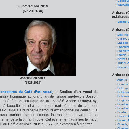
Sokolovi
Wainwrig
30 novembre 2019
(N° 2019-38)
Artistes 
éclairages
Simard-
Artistes (
Ellis, Ni
Gilbert, 
Labadie
Lacombe
Lapointe
Lavoie, 
Nézet-Sé
Trudel, A
Zeitouni
Artistes (I
Joseph Rouleau †
Antoun, 
(1929-2019)
Beaudin
Bélanger
encontres du Café d’art vocal
, la
Société d’art vocal de
Béliveau
Bellemar
rendra hommage au grand artiste lyrique québécois Joseph
Bergeron
eur général et artistique de la Société
André Lemay-Roy
,
Boucher,
ée à laquelle prendra notamment part l’épouse du chanteur
Boucher
lle-ci aidera à retracer le parcours exceptionnel de celui qui a
Bouliann
use carrière sur les scènes internationales avant de se
Brisson
nement et à la philanthropie. Cet évènement aura lieu le mardi
Brunet,
 au Café d’art vocal situe au 1223, rue Atateken à Montréal.
Chaeib,
Chartier,