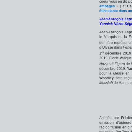
coeur vous en dit à 
ambages
» ) et
Ca
étincelante dans u
Jean-François Lapoi
Yannick Nézet-Ségui
Jean-François Lapo
le Marquis de la F
dernière représentat
d’Ulysse dans
Péné
er
1
décembre 2019 e
2019.
Florie Valique
Nozze di Figaro
de M
décembre 2019.
Ya
pour la
Messe en
Woodley
sera reçue
Messiah
de Haendel 
Animée par
Frédé
émission d’aujou
radiodiffusion en 
prochain-
Die Tote 