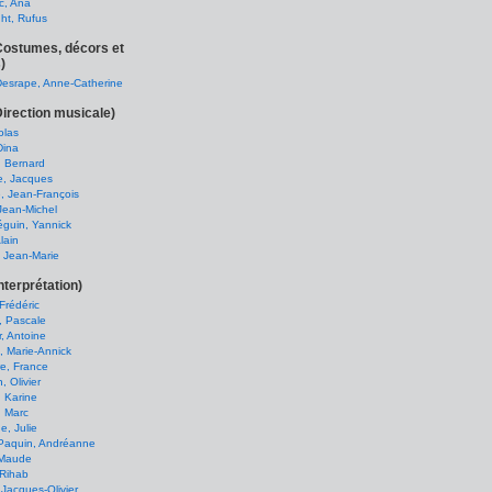
c, Ana
ht, Rufus
(Costumes, décors et
)
Desrape, Anne-Catherine
Direction musicale)
colas
Dina
, Bernard
, Jacques
, Jean-François
Jean-Michel
guin, Yannick
lain
, Jean-Marie
nterprétation)
Frédéric
, Pascale
, Antoine
, Marie-Annick
e, France
, Olivier
 Karine
, Marc
e, Julie
 Paquin, Andréanne
 Maude
 Rihab
 Jacques-Olivier