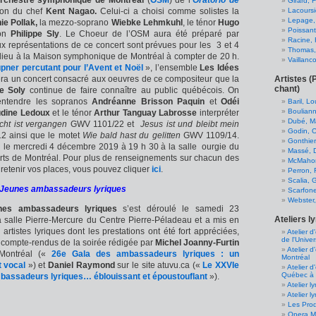
rchestre symphonique de Montréal
(
OSM
) de l’
Oratorio de
Girard, 
Lacoursi
ion du chef
Kent Nagao.
Celui-ci a choisi comme solistes la
Lepage,
ie Pollak,
la mezzo-soprano
Wiebke Lehmkuhl
, le ténor
Hugo
Poissant
ton
Philippe Sly
. Le Choeur de l’OSM aura été préparé par
Racine, 
x représentations de ce concert sont prévues pour les 3 et 4
Thomas, 
lieu à la Maison symphonique de Montréal à compter de 20 h.
Vaillanc
ner percutant pour l’Avent et Noël
», l’ensemble
Les Idées
Artistes (
ra un concert consacré aux oeuvres de ce compositeur que la
chant)
e Soly
continue de faire connaître au public québécois. On
ntendre les sopranos
Andréanne Brisson Paquin
et
Odéi
Baril, L
Bouliann
udine Ledoux
et le ténor
Arthur Tanguay Labrosse
interpréter
Dubé, Ma
cht ist vergangen
GWV 1101/22 et
Jesus ist und bleibt mein
Godin, Ol
 ainsi que le motet
Wie bald hast du gelitten
GWV 1109/14.
Gonthier
u le mercredi 4 décembre 2019 à 19 h 30 à la salle ourgie du
Massé, 
ts de Montréal. Pour plus de renseignements sur chacun des
McMahon
 retenir vos places, vous pouvez cliquer
ici
.
Perron, 
Scalia, 
 Jeunes ambassadeurs lyriques
Scarfone
Webster
es ambassadeurs lyriques
s’est déroulé le samedi 23
Ateliers l
 salle Pierre-Mercure du Centre Pierre-Péladeau et a mis en
rtistes lyriques dont les prestations ont été fort appréciées,
Atelier 
de l'Unive
compte-rendus de la soirée rédigée par
Michel Joanny-Furtin
Atelier d
Montréal («
26e Gala des ambassadeurs lyriques : un
Montréal
 vocal
») et
Daniel Raymond
sur le site atuvu.ca («
Le XXVIe
Atelier d
Québec à 
bassadeurs lyriques… éblouissant et époustouflant
»).
Atelier l
Atelier l
Les Prod
Opera Mc