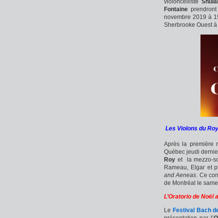
violoncelliste
Shula
Fontaine
prendront 
novembre 2019 à 19 
Sherbrooke Ouest à 
Les Violons du Roy
Après la première 
Québec jeudi dernie
Roy
et la mezzo-s
Rameau, Elgar et p
and Aeneas
. Ce co
de Montréal le same
L’Oratorio de Noël 
Le
Festival Bach d