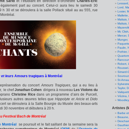
mit Sarid
et l’étudiant en direction d’orchestre
Charles-Éric
Lessard
également part au concert. Celui-ci aura lieu le samedi 30
Lord, Ma
h 30 et se déroulera à la salle Pollack situé au au 555, rue
Losier, 
Montréal.
Mallette,
Maltais, 
Maltais, 
Mazeroll
Mc Clish
Mercer,
Munger,
Paquett
Paulin, 
Pothier,
Quartom
Rancourt
Robert, 
Roussel
Simard-G
 et leurs
Amours tragiques à Montréal
Sourouz
St-Arnau
Sylvestr
représenation du concert
Amours Tragiques
, qui a eu lieu à
Taylor, D
r, le chef
Jonathan Cohen
dirigera à nouveau
Les Violons du
Valiquett
oprano
Christine Rice
dans un programme d’airs de Purcell,
Vézina, 
lusieurs autres œuvres telles que
Hippolyte et Aricie
et
Dido
Woodley,
ncert se déroulera à la Salle Bourgie du Musée des beaux-arts
Artistes (
di 30 novembre et débutera à 20 h.
Barbe e
au Festival Bach de Montréal
Beaune,
Descham
e Montréal
se poursuit et le fait saillant de la semaine sera la
Gauthier