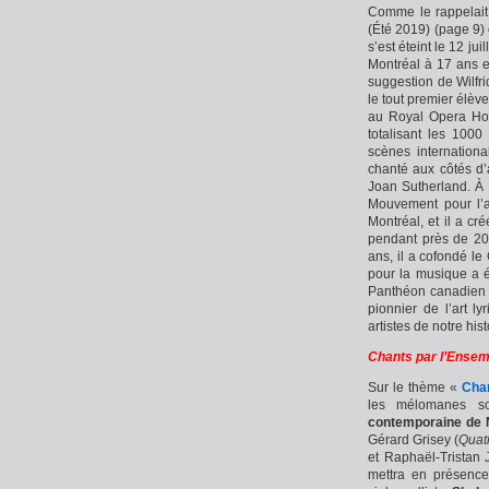
Comme le rappelai
(Été 2019) (page 9)
s’est éteint le 12 ju
Montréal à 17 ans et
suggestion de Wilfrid
le tout premier élèv
au Royal Opera Hou
totalisant les 1000
scènes internation
chanté aux côtés d’
Joan Sutherland. À 
Mouvement pour l’a
Montréal, et il a c
pendant près de 20
ans, il a cofondé l
pour la musique a é
Panthéon canadien d
pionnier de l’art 
artistes de notre his
Chants par l’Ensem
Sur le thème «
Cha
les mélomanes so
contemporaine de 
Gérard Grisey (
Quatr
et Raphaël-Tristan 
mettra en présence