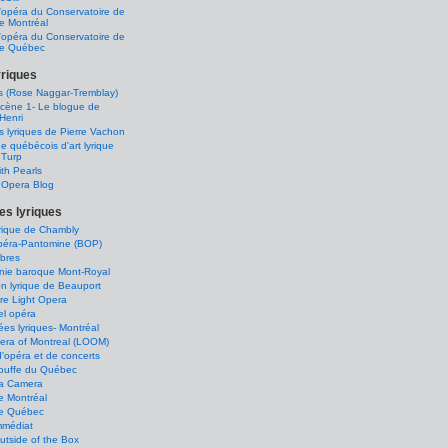
'opéra du Conservatoire de
e Montréal
'opéra du Conservatoire de
de Québec
yriques
s (Rose Naggar-Tremblay)
scène 1- Le blogue de
Henri
és lyriques de Pierre Vachon
e québécois d'art lyrique
 Turp
th Pearls
s Opera Blog
s lyriques
lyrique de Chambly
Opéra-Pantomine (BOP)
ibres
ie baroque Mont-Royal
n lyrique de Beauport
re Light Opera
el opéra
ées lyriques- Montréal
era of Montreal (LOOM)
'opéra et de concerts
ouffe du Québec
a Camera
e Montréal
e Québec
mmédiat
tside of the Box