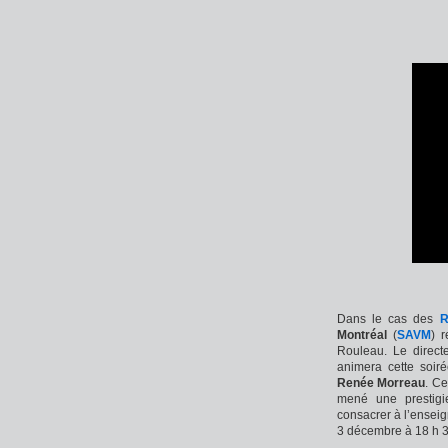
Dans le cas des
R
Montréal
(
SAVM
) 
Rouleau. Le direct
animera cette soir
Renée Morreau
. Ce
mené une prestigie
consacrer à l’enseig
3 décembre à 18 h 30