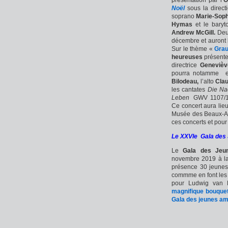
présentation par l’
O
Noël
sous la direct
soprano
Marie-Soph
Hymas
et le bary
Andrew McGill.
Deu
décembre et auront 
Sur le thème «
Graup
heureuses
présente
directrice
Genevièv
pourra notamme e
Bilodeau,
l’alto
Cla
les cantates
Die Na
Leben
GWV 1107/12
Ce concert aura lie
Musée des Beaux-Ar
ces concerts et pour
Le XXVIe Gala des
Le
Gala des Jeun
novembre 2019 à la
présence 30 jeunes a
commme en font les 
pour Ludwig van 
magnifique bouquet
Gala des jeunes am