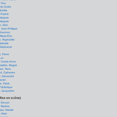
, Guy
rie-Josée
Michèle
 Patrick
Marjorie
Marjorie
e, Dion
, Jean-Philippe
 Shannon
 Marie-Ève
e, Raphaëlle
Nathalie
 Stéphanie
, Pierre
Luc
, Carole-Anne
aldès, Magali
ian, Nora
d, Catherine
e, Alexandre
aniel
e, Florie
Frédérique
 Jacqueline
Mise en scène)
t Doucet
 Martine
ps, Natalie
, Alain