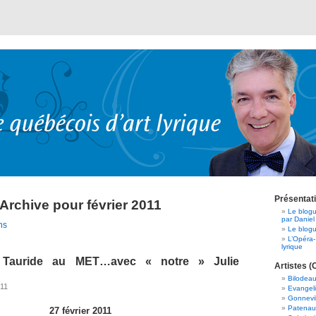
Présentat
Archive pour février 2011
Le blogu
par Daniel
ns
Le blogu
L’Opéra-
lyrique
n Tauride au MET…avec « notre » Julie
Artistes (
Bilodeau
011
Evangeli
Gonnevil
Patenaud
27 février 2011