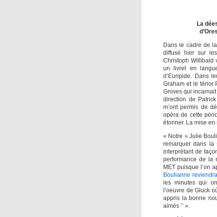
La dées
d’Ores
Dans le cadre de l
diffusé hier sur l
Christoph Willibald
un livret en langu
d’Euripide. Dans le
Graham et le ténor 
Groves qui incarnait
direction de Patri
m’ont permis de dé
opéra de cette péri
étonner. La mise en
« Notre » Julie Bouli
remarquer dans la 
interprétant de faço
performance de la 
MET puisque l’on a
Boulianne reviendr
les minutes qui on
l’oeuvre de Gluck o
appris la bonne nou
aimés ’’ ».