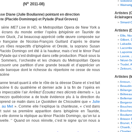
Sokolovi
o
(N
2011-08)
Wainwrig
Artistes 
se Diane (Julie Boulianne) pointant en direction
éclairages
te (Placido Dominngo) et Pylade (Paul Groves)
Simard-
a série
MET Live In HD
, le Metropolitan Opera de New York a
Artistes (
es écrans du monde entier l’opéra
Iphigénie en Tauride
de
Ellis, Ni
 von Gluck,
J’ai beaucoup apprécié cette œuvre composée sur
Gilbert, 
e française de Nicolas-François Guillard d’après le drame
Labadie
urs rôles respectifs d’Iphigénie et Oreste, la soprano Susan
Lacombe
Placido Domingo ont été à la hauteur, mais c’est le ténor Paul
Lapointe
 Pylade qui s’est distingué dans cette production. Placé sous la
Lavoie, 
ck Sommers, l’orchestre et les chœurs du Metropolitan Opera
Nézet-Sé
Trudel, A
couvrir une partition d’une grande beauté et d’apprécier un
Zeitouni
ode baroque dont le richesse du répertoire ne cesse de nous
 scène
Artistes (I
Antoun, 
anne tenait quant à elle le rôle de la déesse Diane et s’est fait
Beaudin
scène 6 du quatrième et dernier acte à la fin de l’opéra en
Bélanger
n impeccable l’air
Arrêtez! Écoutez mes décrets éternels
». La
Béliveau
mezzo québécoise a de toute évidence plu à la direction du
Bellemar
pprend ce matin dans
Le Quotidien
de Chicoutimi que
«
Julie
Bergeron
a au Met
». Comme elle l’explique la chanteuse, « c’est dans
Boucher,
t suivi sa première apparition dans Iphigénie en Tauride,
Boucher
Bouliann
ù elle donne la réplique au ténor Placido Domingo, qu’on lui a
Brisson
velle. ‘’ Quand on nous réinvite, c’est le signe qu’on nous a
Brunet,
Chaeib,
Chartier,