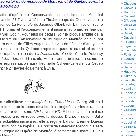
servatoires de musique de Montréal et de Québec seront à
Choquett
aujourd’hui
Corwin, 
Côté, D
udio d’opéra du Conservatoire de musique de Montréal
Coulombe
manche 27 février à 15 h au Théâtre rouge du Conservatoire la
D'Aragon
tion de
La Périchole
de Jacques Offenbach. La mise en scène
De Sévig
iol Thomas et l’accompagnement musical au piano se fera par
Deshorti
Drolet, 
livier Godin. Pour plus de détails, voir le blogue lyrique de la
Dupuis, 
 le site du Conservatoire de musique de Montréal en cliquant
Feubel,
n musicale de Gilles Auger, l
es élèves de l’Atelier d’art lyrique
Figueroa
du musique de Québec proposent quant à eux et elles une
Fiset, M
e représentation de
La Damoiselle élue
de Claude Debussy
Fortin, 
d the Thief
de Giancarlo Menotti ans une mise en scène de
Gauvin, 
te représentation aura lieu
salle Sylvain-Lelièvre du Cégep
Guilmett
Hervieux
nche 27 février également à 14 h.
Huet, No
Kutan, A
Kutz, Ke
Labelle,
Lambert
Lapointe
Lapoint
Laporte,
a
radiodiffusé hier
Iphigénie en Thauride
de Georg Willibald
Laporte
oment où la représentation était projetée sur les écrans du
Laquerre
e cadre de la série
MET Live in HD
. À l’entracte, l’animatrice
Larose-Z
proposé une entrevue avec la déesse Diane, « notre » Julie
Lazure, 
 actualités musicales, elle a reçu le baryton Étienne Dupuis
Lebel, Mi
 distribution de l’opéra
Le Consul
de Giancarlo Menotti qui sera
Leblanc,
ier Lyrique de l’Opéra de Montréal à compter du 5 mars 2011 au
Ledoux,
Lemieux,
 Montréal.