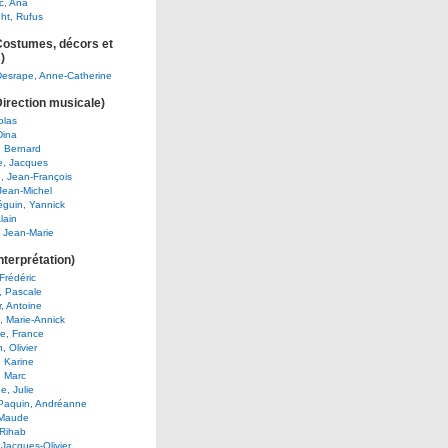
c, Ana
ht, Rufus
(Costumes, décors et
)
Desrape, Anne-Catherine
Direction musicale)
colas
Dina
, Bernard
, Jacques
, Jean-François
Jean-Michel
guin, Yannick
lain
, Jean-Marie
nterprétation)
Frédéric
, Pascale
, Antoine
, Marie-Annick
e, France
, Olivier
 Karine
, Marc
e, Julie
 Paquin, Andréanne
 Maude
 Rihab
 Jacques-Olivier