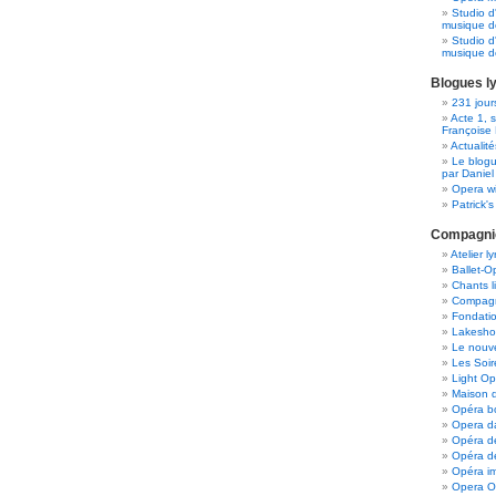
Studio d
musique d
Studio d
musique 
Blogues l
231 jour
Acte 1, 
Françoise 
Actualit
Le blogu
par Daniel
Opera wi
Patrick'
Compagnie
Atelier 
Ballet-
Chants l
Compagn
Fondatio
Lakesho
Le nouv
Les Soir
Light Op
Maison d
Opéra b
Opera d
Opéra d
Opéra d
Opéra i
Opera Ou