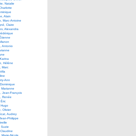
e, Natalie
Charlotte
ominique
, Alain
, Marc-Antoine
né, Claire
es, Alexandra
Frédérique
Étienne
 Manon
, Antonio
arianne
Lyne
Karina
e, Hélène
, Marc
ëlla
line
rry-Ann
 Dominique
, Marianne
, Jean-François
e, Renée
 Éric
, Hugo
, Olivier
icat, Audrey
Jean-Philippe
reille
 Suzie
 Claudine
 Marie-Nicole