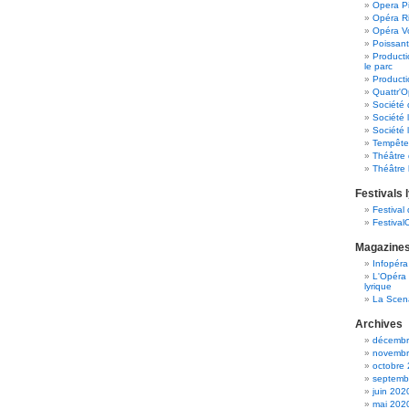
Opera Pi
Opéra R
Opéra Vo
Poissant
Product
le parc
Producti
Quattr'O
Société 
Société 
Société 
Tempête
Théâtre 
Théâtre 
Festivals 
Festival
Festival
Magazines
Infopéra
L'Opéra 
lyrique
La Scen
Archives
décembr
novembr
octobre
septemb
juin 202
mai 202