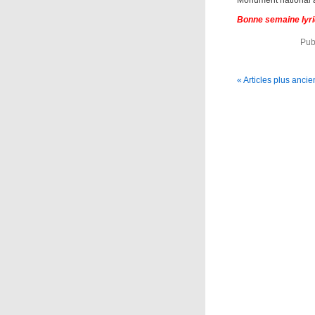
Bonne semaine lyri
Pub
« Articles plus ancie