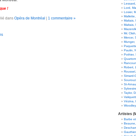
Lessard
Lord, Ma
que !
Losier, 
Mallette,
lié dans
Opéra de Montréal
|
1 commentaire »
Maltais, 
Maltais, 
Mazeroll
Mc Clish
ns
Mercer,
Munger,
Paquett
Paulin, 
Pothier,
Quartom
Rancourt
Robert, 
Roussel
Simard-G
Sourouz
St-Arnau
Sylvestr
Taylor, D
Valiquett
Vézina, 
Woodley,
Artistes (
Barbe e
Beaune,
Descham
Gauthier