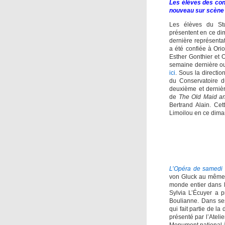
Les élèves des con
nouveau sur scène 
Les élèves du St
présentent en ce di
dernière représenta
a été confiée à Or
Esther Gonthier et O
semaine dernière ou
ici
. Sous la directio
du Conservatoire 
deuxième et dernièr
de
The Old Maid an
Bertrand Alain. Cet
Limoilou en ce
dima
L’Opéra de samedi
von Gluck au même m
monde entier dans l
Sylvia L’Écuyer a 
Boulianne.
Dans ses
qui fait partie de la
présenté par l’Atel
Monument national à