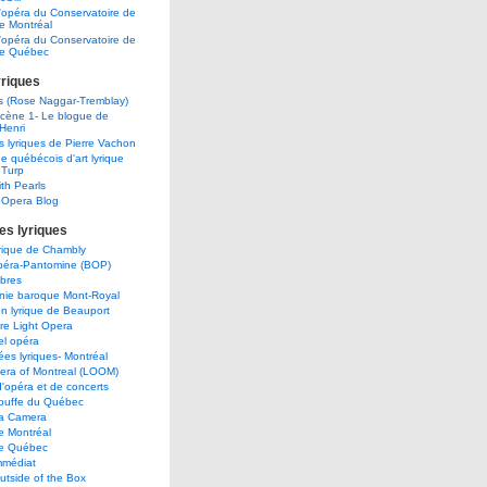
'opéra du Conservatoire de
e Montréal
'opéra du Conservatoire de
de Québec
yriques
s (Rose Naggar-Tremblay)
scène 1- Le blogue de
Henri
és lyriques de Pierre Vachon
e québécois d'art lyrique
 Turp
th Pearls
s Opera Blog
s lyriques
lyrique de Chambly
Opéra-Pantomine (BOP)
ibres
ie baroque Mont-Royal
n lyrique de Beauport
re Light Opera
el opéra
ées lyriques- Montréal
era of Montreal (LOOM)
'opéra et de concerts
ouffe du Québec
a Camera
e Montréal
e Québec
mmédiat
tside of the Box