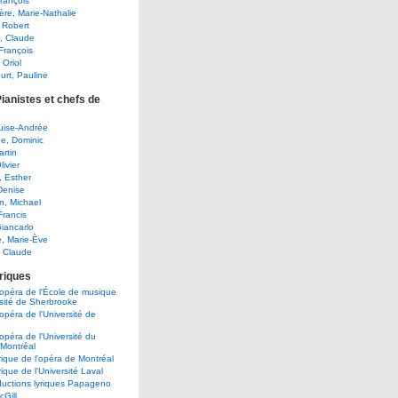
François
ère, Marie-Nathalie
 Robert
, Claude
François
Oriol
ourt, Pauline
Pianistes et chefs de
ouise-Andrée
e, Dominic
rtin
ivier
, Esther
Denise
, Michael
Francis
Giancarlo
, Marie-Ève
, Claude
yriques
d'opéra de l'École de musique
rsité de Sherbrooke
'opéra de l'Université de
'opéra de l'Université du
Montréal
yrique de l'opéra de Montréal
yrique de l'Université Laval
uctions lyriques Papageno
Gill