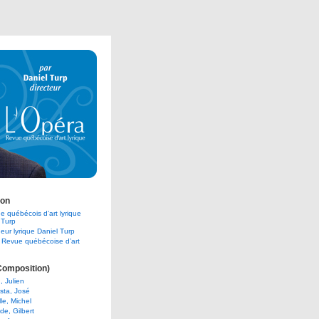
ion
e québécois d’art lyrique
 Turp
eur lyrique Daniel Turp
 Revue québécoise d’art
Composition)
, Julien
sta, José
le, Michel
e, Gilbert