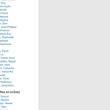
, Guy
rie-Josée
Michèle
 Patrick
Marjorie
Marjorie
e, Dion
, Jean-Philippe
 Shannon
 Marie-Ève
e, Raphaëlle
Nathalie
 Stéphanie
, Pierre
Luc
, Carole-Anne
aldès, Magali
ian, Nora
d, Catherine
e, Alexandre
aniel
e, Florie
Frédérique
 Jacqueline
Mise en scène)
t Doucet
 Martine
ps, Natalie
, Alain