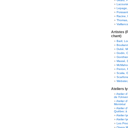
Girard, 
Lacoursi
Lepage,
Poissant
Racine, 
Thomas, 
Vaillanc
Artistes (
chant)
Baril, L
Bouliann
Dubé, Ma
Godin, Ol
Gonthier
Massé, 
McMahon
Perron, 
Scalia, 
Scarfone
Webster
Ateliers l
Atelier 
de l'Unive
Atelier d
Montréal
Atelier d
Québec à 
Atelier l
Atelier l
Les Prod
Opera Mc