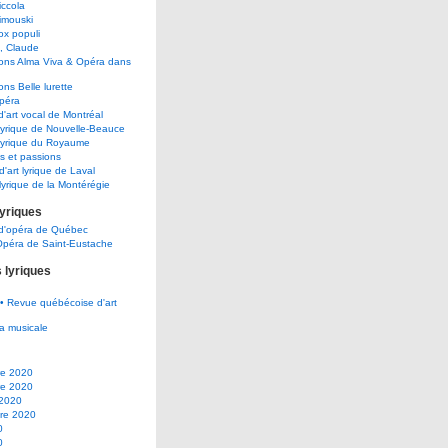
ccola
imouski
x populi
, Claude
ions Alma Viva & Opéra dans
ons Belle lurette
péra
d'art vocal de Montréal
lyrique de Nouvelle-Beauce
lyrique du Royaume
s et passions
d'art lyrique de Laval
lyrique de la Montérégie
lyriques
 d'opéra de Québec
Opéra de Saint-Eustache
 lyriques
• Revue québécoise d'art
a musicale
e 2020
e 2020
 2020
re 2020
0
0