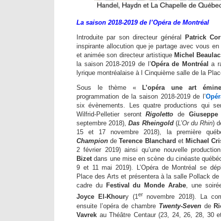
La saison 2018-2019 de l’Opéra de Montréal
Introduite par son directeur général
Patrick Cor
inspirante allocution que je partage avec vous e
et animée son directeur artistique
Michel Beaulac
la saison 2018-2019 de l’
Opéra de Montréal
a ra
lyrique montréalaise à l Cinquième salle de la Plac
Sous le thème «
L’opéra une art émine
programmation de la saison 2018-2019 de l’
Opér
six évènements. Les quatre productions qui ser
Wilfrid-Pelletier seront
Rigoletto
de
Giuseppe 
septembre 2018),
Das Rheingold
(
L’Or du Rhin
) 
15 et 17 novembre 2018), la première québ
Champion
de
Terence
Blanchard
et
Michael Cri
2 février 2019) ainsi qu’une nouvelle producti
Bizet
dans une mise en scène du cinéaste québé
9 et 11 mai 2019). L’Opéra de Montréal se dépl
Place des Arts et présentera à la salle Pollack de 
cadre du
Festival du Monde Arabe
, une soiré
er
Joyce El-Khour
y (1
novembre 2018). La comp
ensuite l’opéra de chambre
Twenty-Seven
de
Ri
Vavrek
au Théâtre Centaur (23, 24, 26, 28, 30 e