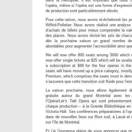
dans la métropole, il est important que nous f
l’opéra, même si l’opéra est une forme d’expressio
de production sont particulièrement elevés.
Pour cette raison, nous avons ré-échelonné les pr
Wiflrid-Pelletier. Nous avons réalisé une analys
d’achats de billets pour mieux comprendre la v
des places. Nous avons révisé les prix de chacun
dès la prochaine saison un grand nombre de
abordables pour augmenter l’accessibilité ainsi q
We will now offer 800 seats among 3000 which wi
now offer single tickets at $25 which will be availa
a subscription at $99 for the four operas in the S
seats will have moved up a price category, mostly
Premium, which comprises the seats most in deman
s’assurera que cette transition soit fluide pour l’
La saison prochaine, nous allons également él
gratuite autour du grand Montréal avec l
l’Opéra/Let’s Talk
Opera qui sont présentement 
chaque production – à la Grande Bibliothèque en 
Victoria Hall. Ses conférences préparatoires à l’o
dans de nouvelles lieux sur Rive sud, à Laval et 
sur l’île de Montréal.
Et j’ai l’immense plaisir de vous annoncer que 