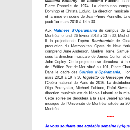
Madama Butterfly
de
Giacomo Puccini
dans 
Pierre Ponnelle de 1974. La distribution compr
Domingo et Christa Ludwig. La direction musicale
et la mise en scène de Jean-Pierre Ponnelle. Une
jeudi 1er mars 2018 à 18 h 30.
Aux
Matinées d’Opéramania
du campus de Long
Montréal le lundi 26 février 2018 à 13 h 30, Michel 
II la projectionde l’opéra
Semiramide
de Gioac
production du Metropolitan Opera de New York
comprend June Anderson, Marilyn Horne, Samuel
sous la direction musicale de James Conlon et 
John Copley. Cette projection se déroulera à la 
de l’
Édifice Port-de-Mer situé au
101, Place Cha
Dans le cadre des
Soirées d’Opéramania
, l’o
mars 2018 à 19 h 30
Rigoletto
de
Giuseppe Ver
l’Opéra national de Paris de 2016. La distribut
Olga Peretyatko, Michael Fabiano, Rafal Siwek 
direction musicale est de Nicola Luisotti et la m
Cette soirée se déroulera à la salle Jean-Papine
musique de l’Université de Montréal située au 20
Montréal.
*****
Je vous souhaite une agréable semaine lyrique