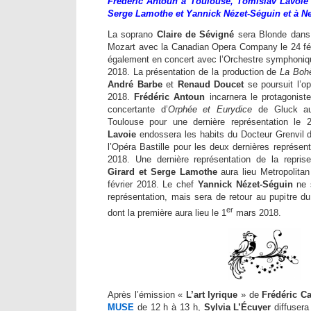
Frédéric Antoun à Toulouse, Tomislav Lavoie 
Serge Lamothe et Yannick Nézet-Séguin et à N
La soprano
Claire de Sévigné
sera Blonde dan
Mozart avec la Canadian Opera Company le 24 févr
également en concert avec l’Orchestre symphoniqu
2018. La présentation de la production de
La Boh
André Barbe
et
Renaud Doucet
se poursuit l’op
2018.
Frédéric Antoun
incarnera le protagonist
concertante d’
Orphée et Eurydice
de Gluck au
Toulouse pour une dernière représentation le 
Lavoie
endossera les habits du Docteur Grenvil
l’Opéra Bastille pour les deux dernières représent
2018. Une dernière représentation de la repri
Girard et Serge Lamothe
aura lieu Metropolita
février 2018. Le chef
Yannick Nézet-Séguin
ne 
représentation, mais sera de retour au pupitre d
er
dont la première aura lieu le 1
mars 2018.
Après l’émission «
L’art lyrique
» de
Frédéric Ca
MUSE
de 12 h à 13 h,
Sylvia L’Écuyer
diffusera