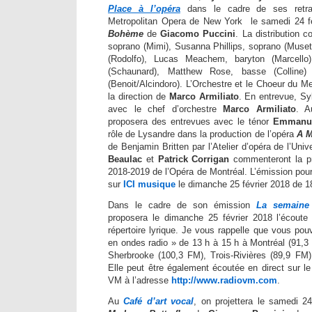
Place à l’opéra
dans le cadre de ses retra
Metropolitan Opera de New York le samedi 24 f
Bohème
de
Giacomo Puccini
. La distribution
soprano (Mimi), Susanna Phillips, soprano (Muset
(Rodolfo), Lucas Meachem, baryton (Marcello)
(Schaunard), Matthew Rose, basse (Colline)
(Benoit/Alcindoro). L’Orchestre et le Choeur du M
la direction de
Marco Armiliato
. En entrevue, Syl
avec le chef d’orchestre
Marco Armiliato
. A
proposera des entrevues avec le ténor
Emmanue
rôle de Lysandre dans la production de l’opéra
A M
de Benjamin Britten par l’Atelier d’opéra de l’Uni
Beaulac
et
Patrick Corrigan
commenteront la pr
2018-2019 de l’Opéra de Montréal. L’émission pour
sur
ICI musique
le dimanche 25 février 2018 de 18
Dans le cadre de son émission
La semaine 
proposera le dimanche 25 février 2018 l’écoute
répertoire lyrique. Je vous rappelle que vous pou
en ondes radio » de 13 h à 15 h à Montréal (91,3
Sherbrooke (100,3 FM), Trois-Rivières (89,9 FM) 
Elle peut être également écoutée en direct sur le
VM à l’adresse
http://www.radiovm.com
.
Au
Café d’art vocal
, on projettera le samedi 24