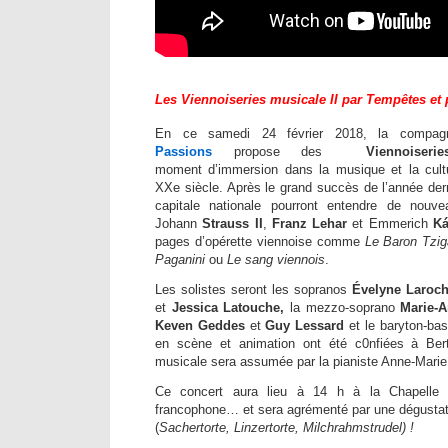
Les Viennoiseries musicale II par Tempêtes et
En ce samedi 24 février 2018, la compag
Passions
propose des
Viennoiser
moment d’immersion dans la musique et la cult
XXe siècle. Après le grand succès de l’année der
capitale nationale pourront entendre de nouv
Johann
Strauss II
,
Franz Lehar
et Emmerich
K
pages d’opérette viennoise comme
Le
Baron Tzi
Paganini
ou
Le sang viennois
.
Les solistes seront les sopranos
Évelyne Laroch
et
Jessica Latouche,
la mezzo-soprano
Marie-A
Keven Geddes
et
Guy Lessard
et le baryton-ba
en scène et animation ont été c0nfiées à Bertr
musicale sera assumée par la pianiste Anne-Marie
Ce concert aura lieu à 14 h à la Chapelle
francophone… et sera agrémenté par une dégustati
(
Sachertorte, Linzertorte, Milchrahmstrudel) !