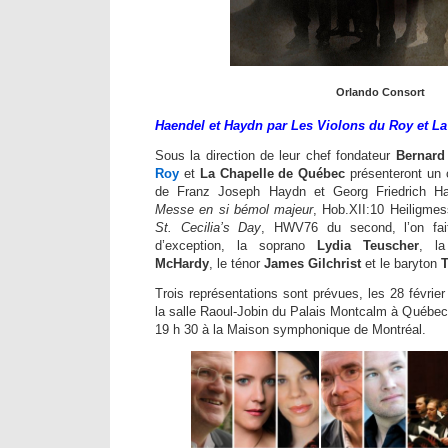
Orlando Consort
Haendel et Haydn par Les Violons du Roy et L
Sous la direction de leur chef fondateur
Bernard
Roy
et
La Chapelle de Québec
présenteront un 
de Franz Joseph Haydn et Georg Friedrich Hae
Messe en si bémol majeur
, Hob.XII:10 Heiligmes
St. Cecilia’s Day
, HWV76 du second, l’on fait
d’exception, la soprano
Lydia Teuscher
, l
McHardy
, le ténor
James Gilchrist
et le baryton
T
Trois représentations sont prévues, les 28 févrie
la salle Raoul-Jobin du Palais Montcalm à Québec
19 h 30 à la Maison symphonique de Montréal.