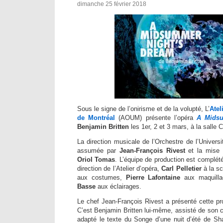
dimanche 25 février 2018
Sous le signe de l’onirisme et de la volupté, L’
Atel
de Montréal
(AOUM) présente l’opéra
A Midsu
Benjamin Britten
les 1er, 2 et 3 mars, à la sall
La direction musicale de l’Orchestre de l’Univer
assumée par
Jean-François Rivest
et la mise 
Oriol Tomas
. L’équipe de production est complét
direction de l’Atelier d’opéra,
Carl Pelletier
à la s
aux costumes,
Pierre Lafontaine
aux maquilla
Basse
aux éclairages.
Le chef Jean-François Rivest a présenté cette pr
C’est Benjamin Britten lui-même, assisté de son 
adapté le texte du Songe d’une nuit d’été de Sh