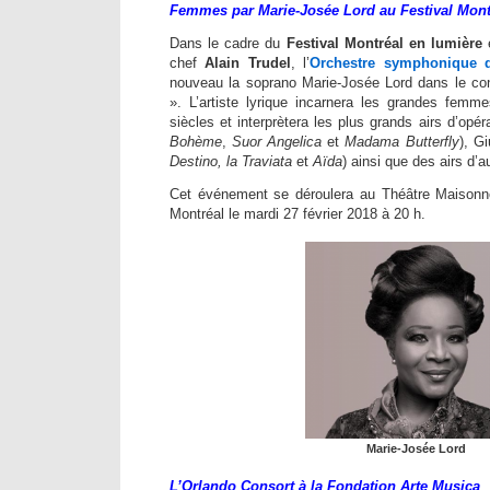
Femmes par Marie-Josée Lord au Festival Mont
Dans le cadre du
Festival Montréal en lumière
e
chef
Alain Trudel
, l’
Orchestre symphonique 
nouveau la soprano Marie-Josée Lord dans le c
». L’artiste lyrique incarnera les grandes femme
siècles et interprètera les plus grands airs d’op
Bohème
,
Suor Angelica
et
Madama Butterfly
), G
Destino, la Traviata
et
Aïda
) ainsi que des airs d’
Cet événement se déroulera au Théâtre Maisonn
Montréal le mardi 27 février 2018 à 20 h.
Marie-Josée Lord
L’Orlando Consort à la Fondation Arte Musica