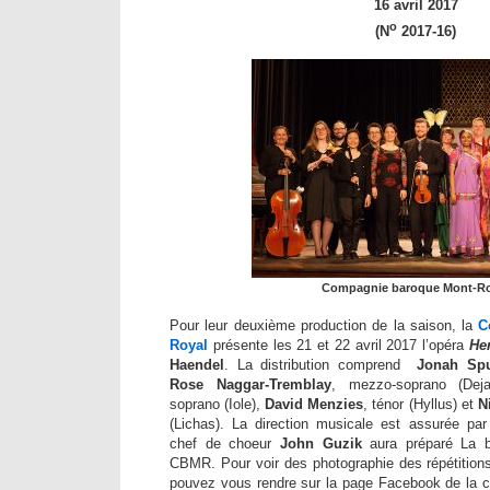
16 avril 2017
o
(N
2017-16)
Compagnie baroque Mont-Ro
Pour leur deuxième production de la saison, la
C
Royal
présente les 21 et 22 avril 2017 l’opéra
He
Haendel
. La distribution comprend
Jonah Sp
Rose Naggar-Tremblay
, mezzo-soprano (Dej
soprano (Iole),
David Menzies
, ténor (Hyllus) et
N
(Lichas). La direction musicale est assurée pa
chef de choeur
John Guzik
aura préparé La b
CBMR. Pour voir des photographie des répétitions
pouvez vous rendre sur la page Facebook de la 