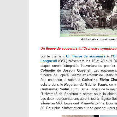
Verdi et ses contemporain
Un fleuve de souvenirs à l’Orchestre symphon
Sur le thème «
Un fleuve de souvenirs
», l’
Or
Longueuil
(OSL) présentera les 19 et 20 avril 2
duquel seront interprétés l’ouverture du premie
Colinette
de
Joseph Quesnel
. Est égalemen
funèbre de l’opéra
Castor et Pollux
de
Jean-P
être entendue la soprano
Catherine Elvira Char
soliste dans le
Requiem
de
Gabriel Fauré
, comm
Guillaume Poulin
. L’OSL et le Choeur de la maît
l’Université de Sherbrooke seront sous la direc
Les deux représentations auront lieu à l’Église Sa
située au 560, boulevard Marie-Victorin à Bouche
30. Pour plus d’informations sur ce concert, vous