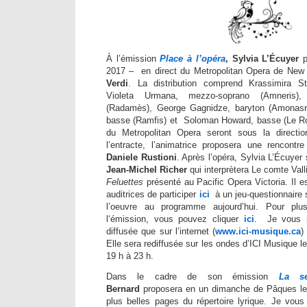
À l’émission
Place à l’opéra
,
Sylvia L’Écuyer
2017 – en direct du Metropolitan Opera de New
Verdi
. La distribution comprend Krassimira S
Violeta Urmana, mezzo-soprano (Amneris),
(Radamès), George Gagnidze, baryton (Amonasr
basse (Ramfis) et Soloman Howard, basse (Le Roi)
du Metropolitan Opera seront sous la directi
l’entracte, l’animatrice proposera une rencontr
Daniele Rustioni
. Après l’opéra, Sylvia L’Écuyer 
Jean-Michel Richer
qui interprètera Le comte Valli
Feluettes
présenté au Pacific Opera Victoria. Il e
auditrices de participer
ici
à un jeu-questionnaire 
l’oeuvre au programme aujourd’hui. Pour pl
l‘émission, vous pouvez cliquer
ici
. Je vous ra
diffusée que sur l’internet (
www.ici-musique.ca
)
Elle sera rediffusée sur les ondes d’ICI Musique l
19 h à 23 h.
Dans le cadre de son émission
La se
Bernard
proposera en un dimanche de Pâques le 
plus belles pages du répertoire lyrique. Je vou