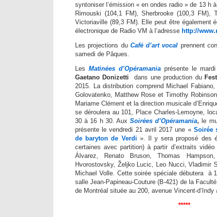
syntoniser l’émission « en ondes radio » de 13 h à
Rimouski (104,1 FM), Sherbrooke (100,3 FM), Tr
Victoriaville (89,3 FM). Elle peut être également é
électronique de Radio VM à l’adresse
http://www
Les projections du
Café d’art vocal
prennent con
samedi de Pâques.
Les
Matinées d’Opéramania
présente le mardi
Gaetano Donizetti
dans une production du
Fes
2015. La distribution comprend Michael Fabiano,
Golovatenko, Matthew Rose et Timothy Robinson
Mariame Clément et la direction musicale d’Enriqu
se déroulera au 101, Place Charles-Lemoyne, loca
30 à 16 h 30. Aux
Soirées d’Opéramania
,
le m
présente le vendredi 21 avril 2017 une «
Soirée 
de baryton de Verdi
». Il y sera proposé des
certaines avec partition) à partir d’extraits vidé
Álvarez, Renato Bruson, Thomas Hampson, P
Hvorostovsky, Željko Lucic, Leo Nucci, Vladimir 
Michael Volle. Cette soirée spéciale débutera à 1
salle Jean-Papineau-Couture (B-421) de la Faculté
de Montréal située au 200, avenue Vincent-d’Indy 
*****