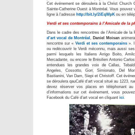
Cet événement se déroulera à la Christ Church C
Sainte-Catherine Ouest à Montréal. Vous pouvez v
ligne à l’adresse
http://bit.ly/2iEqWpK
ou en télé
Verdi et ses contemporains à l’Amicale de la 
Dans le cadre des rencontres de l’Amicale de la
d’art vocal de Montréal
,
Daniel Moisan
animera 
rencontre sur «
Verdi et ses contemporains
». 
ou redécouvrir le Verdi méconnu, mais aussi se
parmi lesquels les Italiens Arrigo Boito, Amil
Mercadante, ou encore le Brésilien Antonio Carlo
entendues les grandes voix de Callas, Tebaldi
Angeles, Cossotto, Gorr, Simionato, Del Mona
Bastianini, Van Dam, Siepi et Christoff. Cet évén
se déroulera qauCafé d’art vocal situé au 1223, r
devez réserver vos places en téléphonant au
d’informations sur cet événement, vous pouve
Facebook du Café d’art vocal en cliquant
ici
.