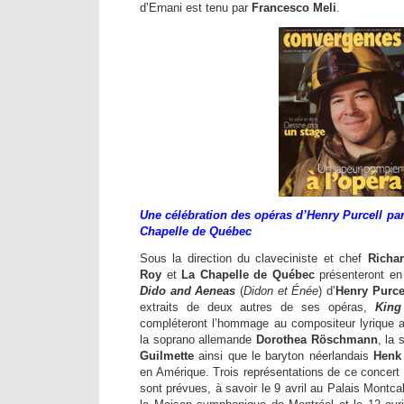
d’Ernani est tenu par
Francesco Meli
.
Une célébration des opéras d’Henry Purcell par
Chapelle de Québec
Sous la direction du claveciniste et chef
Richa
Roy
et
La Chapelle de Québec
présenteront en 
Dido and Aeneas
(
Didon et Énée
) d’
Henry Purce
extraits de deux autres de ses opéras,
King
compléteront l’hommage au compositeur lyrique an
la soprano allemande
Dorothea Röschmann
, la
Guilmette
ainsi que le baryton néerlandais
Henk
en Amérique. Trois représentations de ce concert d
sont prévues, à savoir le 9 avril au Palais Montca