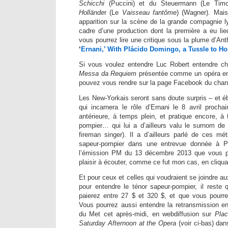
Schicchi
(Puccini) et du Steuermann (Le Timo
Hollände
r (Le
Vaisseau fantôme
) (Wagner). Mais
apparition sur la scène de la grande compagnie l
cadre d’une production dont la première a eu li
vous pourrez lire une critique sous la plume d’Ant
‘
Ernani,’ With Plácido Domingo, a Tussle to Ho
Si vous voulez entendre Luc Robert entendre ch
Messa da Requiem
présentée comme un opéra en 
pouvez vous rendre sur la page Facebook du chan
Les New-Yorkais seront sans doute surpris – et éb
qui incarnera le rôle d’Ernani le 8 avril proch
antérieure, à temps plein, et pratique encore, à 
pompier… qui lui a d’ailleurs valu le surnom de
fireman singer). Il a d’ailleurs parlé de ces méti
sapeur-pompier dans une entrevue donnée à Pa
l’émission PM du 13 décembre 2013 que vous p
plaisir à écouter, comme ce fut mon cas, en cliqu
Et pour ceux et celles qui voudraient se joindre 
pour entendre le ténor sapeur-pompier, il reste
paierez entre 27 $ et 320 $, et que vous pourr
Vous pourrez aussi entendre la retransmission en
du Met cet après-midi, en webdiffusion sur
Plac
Saturday Afternoon at the Opera
(voir ci-bas) dan