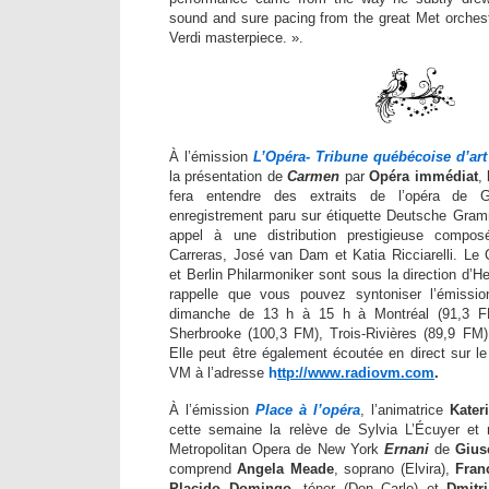
sound and sure pacing from the great Met orchestr
Verdi masterpiece. ».
À l’émission
L’Opéra- Tribune québécoise d’art
la présentation de
Carmen
par
Opéra immédiat
,
fera entendre des extraits de l’opéra de 
enregistrement paru sur étiquette Deutsche Gra
appel à une distribution prestigieuse compo
Carreras, José van Dam et Katia Ricciarelli. Le
et Berlin Philarmoniker sont sous la direction d’H
rappelle que vous pouvez syntoniser l’émissi
dimanche de 13 h à 15 h à Montréal (91,3 F
Sherbrooke (100,3 FM), Trois-Rivières (89,9 FM) 
Elle peut être également écoutée en direct sur le
VM à l’adresse
h
ttp://www.radiovm.com
.
À l’émission
Place à l’opéra
, l’animatrice
Kater
cette semaine la relève de Sylvia L’Écuyer et 
Metropolitan Opera de New York
Ernani
de
Gius
comprend
Angela Meade
, soprano (Elvira),
Fran
Placido Domingo
, ténor (Don Carlo) et
Dmitr