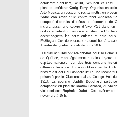
côtoieront Schubert, Bellini, Schubert et Tosti.
pianiste américain
Craig Terry
. Organisé en coll
Arte Musica, un deuxième récital mettra en prés
Sofie von Otter
et le contre-ténor
Andreas Sc
composé d’extraits d’opéras et d’oratorios de 
inclura aussi une œuvre d’Arvo Pärt dans un 
réalisé à l’intention des deux artistes. Le
Philhar
accompagnera les deux artistes et sera sous 
McGegan
. Ces deux concerts auront lieu à la sal
Théâtre de Québec et débuteront à 20 h.
D’autres activités ont été prévues pour souligner 
de Québec, mais également certains joyaux du 
capitale nationale. L’un des trois concerts histo
différents lieux de diffusion utilisés par le Cl
histoire est celui qui donnera lieu à une reconstitu
présenté par le Club musical au College Hall d
1910. La soprano
Judith Bouchard
particip
compagnie du pianiste
Maxim Bernard
, du violon
violoncelliste
Raphaël Dubé
. Cet événement 
novembre à 15 h.