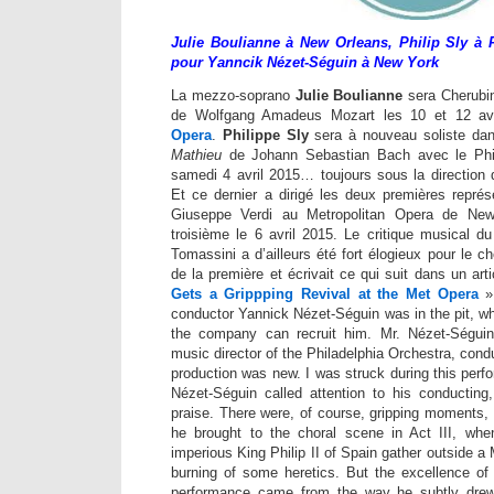
Julie Boulianne à New Orleans, Philip Sly à 
pour Yanncik Nézet-Séguin à New York
La mezzo-soprano
Julie Boulianne
sera Cherubi
de Wolfgang Amadeus Mozart les 10 et 12 av
Opera
.
Philippe Sly
sera à nouveau soliste d
Mathieu
de Johann Sebastian Bach avec le Phil
samedi 4 avril 2015… toujours sous la direction
Et ce dernier a dirigé les deux premières repré
Giuseppe Verdi au Metropolitan Opera de New
troisième le 6 avril 2015. Le critique musical d
Tomassini a d’ailleurs été fort élogieux pour le 
de la première et écrivait ce qui suit dans un artic
Gets a Grippping Revival at the Met Opera
» 
conductor Yannick Nézet-Séguin was in the pit, w
the company can recruit him. Mr. Nézet-Séguin,
music director of the Philadelphia Orchestra, cond
production was new. I was struck during this per
Nézet-Séguin called attention to his conductin
praise. There were, of course, gripping moments, l
he brought to the choral scene in Act III, whe
imperious King Philip II of Spain gather outside a 
burning of some heretics. But the excellence of 
performance came from the way he subtly drew