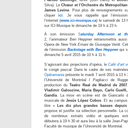
Silva).
Le
Chœur et l’Orchestre du Metropolita
James Levine
. Pour plus de renseignements su
cliquer
ici
. Je vous rappelle que l’émission
l’internet (
www.ici-musique.ca
) le samedi de 13 h
sur ICI-Musique le dimanche de 19 h à 23 h.
À son émission
S
aturday Afternoon at t
2, l’animateur
Ben Heppner
retransmettra aussi
Opera de New York
Ernani
de
Giuseppe Verdi
. Ce
de l’émission
B
ackstage with Ben Heppner
qui s
dimanche 5 avril 2015 de 10 h à 11 h.
S’agissant des projections d’opéra, le
Café d’art v
le congé pascal. Dans le cadre de ses matinée
Opéramania
présente le mardi 7 avril 2015 à 13 
l’Université de Montréal
I Pagliacci
de
Rugge
production
du
Teatro Real de Madrid
de 2007
Vladimir Galouzine, Maria Bayo, Carlo Guelf
Gandía
. La
mise en scène est de
Giancarlo 
musicale de
Jesús López Cobos
. Et au campus
titre «
Les dix plus grandes basses depui
propose et justifie sa sélection personnelle. La c
de nombreux extraits vidéo et quelques extr
débutera à 19 h 30 et aura lieu à la salle Jean-Pa
Faculté de musique de l’Université de Montréal.