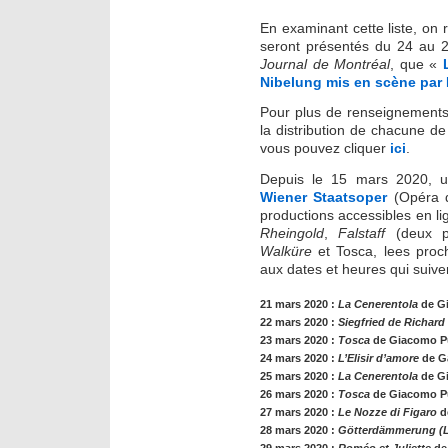
En examinant cette liste, on
seront présentés du 24 au 2
Journal de Montréal
, que «
Nibelung mis en scène par
Pour plus de renseignements 
la distribution de chacune de c
vous pouvez cliquer
ici
.
Depuis le 15 mars 2020, u
Wiener Staatsoper
(Opéra 
productions accessibles en l
Rheingold
,
Falstaff
(deux pr
Walküre
et Tosca, lees proch
aux dates et heures qui suive
21 mars 2020 :
La Cenerentola
de G
22 mars 2020 :
Siegfried
de Richard
23 mars 2020 :
Tosca
de Giacomo P
24 mars 2020 :
L’Elisir d’amore
de Ga
25 mars 2020 :
La Cenerentola
de Gi
26 mars 2020 :
Tosca
de Giacomo P
27 mars 2020 :
Le Nozze di Figaro
d
28 mars 2020 :
Götterdämmerung
(L
29 mars 2020 :
Roméo et Juliette
de