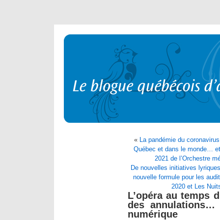
«
La pandémie du coronavirus 
Québec et dans le monde… et 
2021 de l’Orchestre mé
De nouvelles initiatives lyriqu
nouvelle formule pour les aud
2020 et Les Nuit
L’opéra au temps d
des annulations… e
numérique