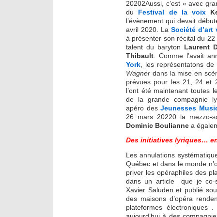
20202Aussi, c’est « avec grand
du
Festival de la voix
K
l’évènement qui devait début
avril 2020. La
Société d’art
à présenter son récital du 22
talent du baryton
Laurent D
Thibault
. Comme l’avait a
York
, les représentatons de
Wagner
dans la mise en scè
prévues pour les 21, 24 et
l’ont été maintenant toutes l
de la grande compagnie ly
apéro des
Jeunesses Musi
26 mars 20220 la mezzo-
Dominic Boulianne
a égalem
Des initiatives lyriques… e
Les annulations systématique
Québec et dans le monde n’
priver les opéraphiles des pla
dans un article que je co-s
Xavier Saluden et publié sou
des maisons d’opéra rendent
plateformes électroniques 
aujourd’hui à des compagnies