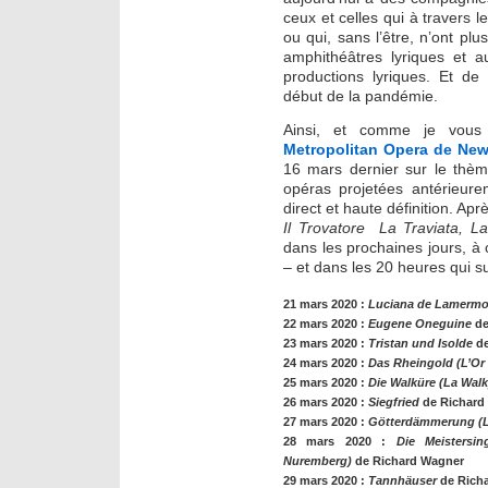
ceux et celles qui à travers 
ou qui, sans l’être, n’ont pl
amphithéâtres lyriques et a
productions lyriques. Et de t
début de la pandémie.
Ainsi, et comme je vous l
Metropolitan Opera de New
16 mars dernier sur le thè
opéras projetées antérieur
direct et haute définition. Apr
Il Trovatore
La Traviata,
La
dans les prochaines jours, 
– et dans les 20 heures qui su
21 mars 2020 :
Luciana de Lamermo
22 mars 2020 :
Eugene Oneguine
de
23 mars 2020 :
Tristan und Isolde
d
24 mars 2020 :
Das Rheingold (L’Or
25 mars 2020 :
Die Walküre (La Walk
26 mars 2020 :
Siegfried
de Richard
27 mars 2020 :
Götterdämmerung (L
28 mars 2020 :
Die Meistersi
Nuremberg)
de Richard Wagner
29 mars 2020 :
Tannhäuser
de Rich