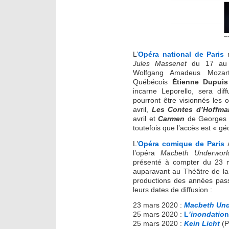
L’
Opéra national de Paris
r
Jules Massenet
du 17 au
Wolfgang Amadeus Mozart,
Québécois
Étienne Dupuis
incarne Leporello, sera 
pourront être visionnés les
avril,
Les Contes d’Hoffm
avril et
Carmen
de Georges B
toutefois que l’accès est « gé
L’
Opéra comique de Paris
l’opéra
Macbeth Underworl
présenté à compter du 23 
auparavant au Théâtre de la
productions des années passé
leurs dates de diffusion :
23 mars 2020 :
Macbeth Und
25 mars 2020 :
L
’inondatio
n
25 mars 2020 :
Kein Licht
(P