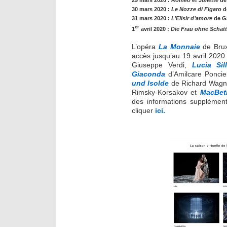
30 mars 2020 :
Le Nozze di Figaro
d
31 mars 2020 :
L’Elisir d’amore
de Ga
er
1
avril 2020 :
Die Frau ohne Scha
L’opéra
La Monnaie
de Brux
accès jusqu’au 19 avril 2020
Giuseppe Verdi,
Lucia Sil
Giaconda
d’Amilcare Ponciel
und Isolde
de Richard Wagn
Rimsky-Korsakov et
MacBet
des informations supplément
cliquer
ici.