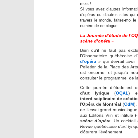
mois !
Si vous avez d’autres informat
d’opéras ou d’autres sites qui 
travers le monde, faites-moi le 
numéro de ce blogue
La Journée d’étude de l’O
scène d’opéra »
Bien qu’il ne faut pas excl
l’Observatoire québécoise d
d’opéra
» qui devrait avoir 
Pelletier de la Place des Ar
est encorne, et jusqu’à no
consulter le programme de la
Cette journée d’étude est o
d’art lyrique
(
OQAL
) e
interdisciplinaire de créa
l’
Opéra de Montréal
(
OdM
).
de l’essai grand musicologu
aux Éditons Vrin et intitulé
F
scène d’opéra
. Un cocktai
Revue québécoise d’art lyriq
clôturera l’événement.