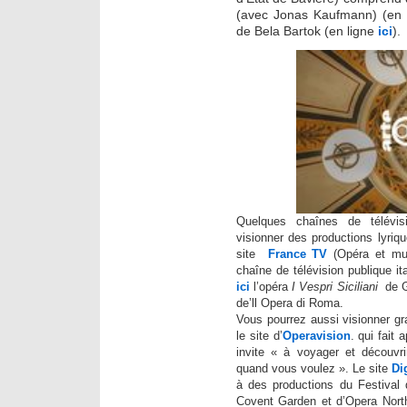
(avec Jonas Kaufmann) (en 
de Bela Bartok (en ligne
ici
).
Quelques chaînes de télévis
visionner des productions lyriq
site
France TV
(Opéra et mu
chaîne de télévision publique ita
ici
l’opéra
I Vespri Siciliani
de Gi
de’ll Opera di Roma.
Vous pourrez aussi visionner g
le site d’
Operavision
. qui fait
invite « à voyager et découvri
quand vous voulez ». Le site
Di
à des productions du Festival
Covent Garden et d’Opera Nort