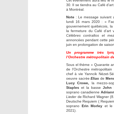
Cet évènement aura lieu le 
30. Il se tiendra au Café d’ar
à Montréal.
Note
: Le message suivant 
lundi 16 mars 2020 : « Face
gouvernement québécois, la 
la fermeture du Café d’art v
Célèbres contraltos et me
annoncées pendant cette pér
juin en prolongation de saison
Un programme très lyri
l’Orchestre métropolitain 
Sous el thème « Quarante an
de l’Orchestre métropolitai
chef à vie Yanncik Nézet-S
oeuvre sacrée
Elias
de
Men
Lucy Crowe,
la mezzo-so
Staples
et la basse
John 
soprano canadienne
Adrian
Lieder
de Richard Wagner (8., 
Deutsche Requiem ( Requiem
soprano
Erin Morley
et le 
2021).