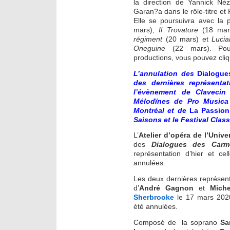
la direction de Yannick Né
Garan?a dans le rôle-titre et
Elle se poursuivra avec la
mars),
Il Trovatore
(18 mar
régiment
(20 mars) et
Luci
Oneguine
(22 mars). Pou
productions, vous pouvez cli
L’annulation des
Dialogue
des dernières représent
l’évènement de Claveci
Mélodïnes de Pro Musica a
Montréal et de
La Passion
Saisons et le Festival Class
L’
Atelier d’opéra de l’Unive
des
Dialogues des Carmé
représentation d’hier et ce
annulées.
Les deux dernières représent
d’
André Gagnon
et
Miche
Sherbrooke
le 17 mars 202
été annulées.
Composé de la soprano
Sa