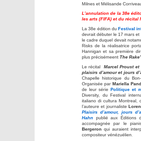
Milnes et Mélisande Corriveau
L’annulation de la 38e édit
les arts (FIFA) et du récit
La 38e édition du
Festival in
devrait débuter le 17 mars e
le cadre duquel devait notam
Risks de la réalisatrice por
Hannigan et sa première dir
plus précisémeent
The Rake’
Le récital
Marcel Proust et
plaisirs d’amour et jours d’
Chapelle historique du Bon
Organisée par
Mariella Pand
de leur série
Politique et 
Diversity, du Festival interna
italiano di cultura Montreal,
l’auteure et journaliste
Loren
Plaisirs d’amour, jours d
Hahn
publié aux Éditions
accompagnée par le pian
Bergeron
qui auraient inter
compositeur vénézuélien.