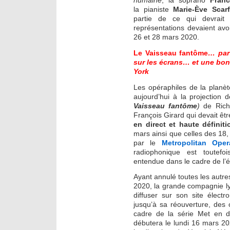
humaine
, la soprano
Fran
la pianiste
Marie-Ève Scar
partie de ce qui devrait
représentations devaient avo
26 et 28 mars 2020.
Le Vaisseau fantôme
… par
sur les écrans… et une bo
York
Les opéraphiles de la planèt
aujourd’hui à la projection d
Vaisseau fantôme
)
de Ric
François Girard qui devait êt
en direct et haute définiti
mars ainsi que celles des 18
par le
Metropolitan Ope
radiophonique est toutef
entendue dans le cadre de l’
Ayant annulé toutes les autre
2020, la grande compagnie l
diffuser sur son site élec
jusqu’à sa réouverture, des
cadre de la série Met en dir
débutera le lundi 16 mars 2