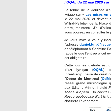
l’OQAL du 22 mai 2020 sur 
La tenue de la Journée d’ét
lyrique sur «
Les mises en 
le 22 mai 2020 et devant s
Wilfrid-Pelletier de la Place
ordre, maintenu. J’ai d’aille
vous pourrez en consulter le
Je vous invite à vous y insc
l’adresse
daniel.turp@revu
en téléphonant à Christine P
rappelle que l’entrée à cet é
est obligatoire.
Cette journée d’étude est o
d’art lyrique
(
OQAL
) e
interdisciplinaire de créa
l’
Opéra de Montréal
(
OdM
l’essai grand musicologue 
aux Éditons Vrin et intitulé
F
scène d’opéra
. Un cocktai
Revue québécoise d’art lyriq
clôturera l’événement.