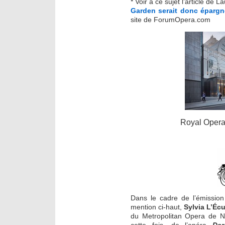
* Voir à ce sujet l’article de L
Garden serait donc épargn
site de ForumOpera.com
Royal Oper
Dans le cadre de l’émissio
mention ci-haut,
Sylvia L’Éc
du Metropolitan Opera de Ne
cette fois, de l’opéra
Der 