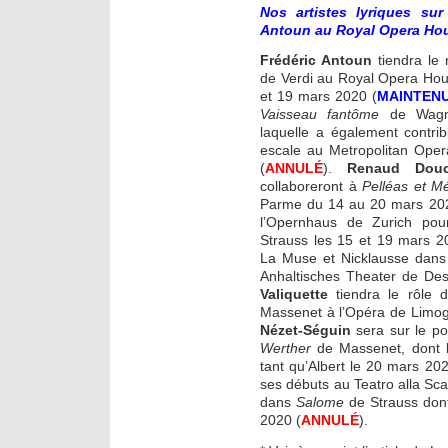
Nos artistes lyriques su
Antoun au Royal Opera Hou
Frédéric Antoun
tiendra le
de Verdi au Royal Opera Hou
et 19 mars 2020 (
MAINTEN
Vaisseau fantôme
de Wagn
laquelle a également contr
escale au Metropolitan Ope
(
ANNULÉ
).
Renaud Douc
collaboreront à
Pelléas et M
Parme du 14 au 20 mars 20
l’Opernhaus de Zurich pou
Strauss les 15 et 19 mars 2
La Muse et Nicklausse dan
Anhaltisches Theater de De
Valiquette
tiendra le rôle 
Massenet à l’Opéra de Limog
Nézet-Séguin
sera sur le po
Werther
de Massenet, dont la
tant qu’Albert le 20 mars 202
ses débuts au Teatro alla Sc
dans
Salome
de Strauss dont 
2020 (
ANNULÉ
).