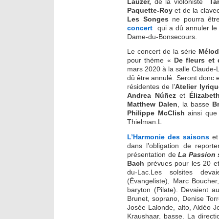
Lauzer,
de la violoniste
Ta
Paquette-Roy
et de la clave
Les Songes
ne pourra être
concert
qui a dû annuler le
Dame-du-Bonsecours.
Le concert de la série
Mélod
pour thème «
De fleurs et
mars 2020 à la salle Claude-L
dû être annulé. Seront donc e
résidentes de l’
Atelier lyri
Andrea Núñez
et
Élizabet
Matthew Dalen
, la basse
B
Philippe McClish
ainsi que 
Thielman.L
L’Harmonie des saisons
et
dans l’obligation de report
présentation de
La Passion 
Bach
prévues pour les 20 et
du-Lac.Les solsites dev
(Évangeliste), Marc Bouche
baryton (Pilate). Devaient 
Brunet, soprano, Denise Torr
Josée Lalonde, alto, Aldéo Je
Kraushaar, basse. La directi