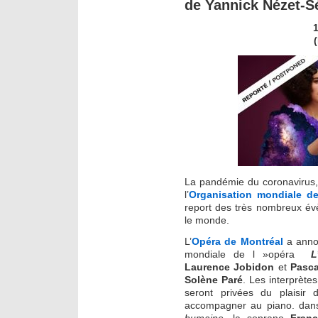
de Yannick Nézet-S
1
La pandémie du coronavirus, t
l’
Organisation mondiale de
report des très nombreux év
le monde.
L’
Opéra de Montréal
a anno
mondiale de l »opéra
L
Laurence Jobidon
et
Pasca
Solène Paré
. Les interprète
seront privées du plaisir
accompagner au piano. dans