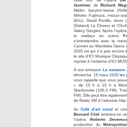
fantôme
) de
Richard Wag
Nikitin, baryton-basse (Ho
Mihoko Fujimura, mezzo-sop
(Eric), David Portillo, téno
(Daland) Le Choeur et l’Orch
Valery Gergiev, Après l’opér
le metteur en scène
F
s’entretiendra avec la me
Carmen
au Manitoba Opera do
2020 (et qui n’a pas encore é
le site d’ICI Musique Classi
reprise à l’antenne d’ICI MU
À son émission
La semaine 
dimanche 15 mars 2020 les pl
vous rappelle que vous pouve
» de 13 h à 15 h à Montr
Sherbrooke (100,3 FM), Trois-
FM). Elle peut être également 
de Radio VM à l’adresse http
Au
Café d’art vocal
et com
Bernard Côté
animera en ce
l’opéra
Roberto Devereu
production du
Metropolit