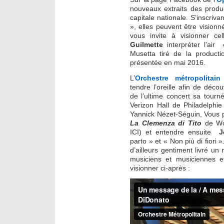
nouveaux extraits des produ
capitale nationale. S’inscrivant
», elles peuvent être vision
vous invite à visionner c
Guilmette
interpréter l’air
«
Musetta tiré de la product
présentée en mai 2016.
L’
Orchestre métropolitain
tendre l’oreille afin de décou
de l’ultime concert sa tour
Verizon Hall de Philadelphi
Yannick Nézet-Séguin, Vous p
La Clemenza di Tito
de W
ICI) et entendre ensuite
J
parto
» et « Non più di fiori
d’ailleurs gentiment livré un
musiciens et musiciennes 
visionner ci-après :