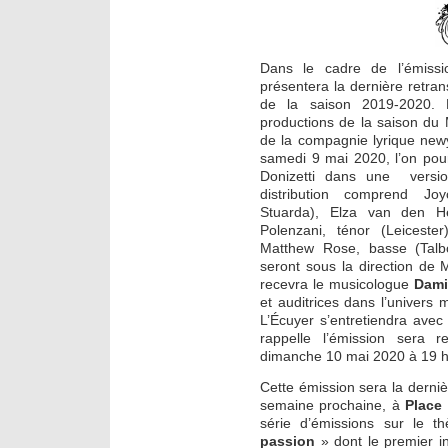
Dans le cadre de l’émiss
présentera la dernière retra
de la saison 2019-2020. E
productions de la saison du 
de la compagnie lyrique newy
samedi 9 mai 2020, l’on po
Donizetti dans une versio
distribution comprend Jo
Stuarda), Elza van den He
Polenzani, ténor (Leiceste
Matthew Rose, basse (Talb
seront sous la direction de M
recevra le musicologue
Dami
et auditrices dans l’univers m
L’Écuyer s’entretiendra avec
rappelle l’émission sera 
dimanche 10 mai 2020 à 19 h
Cette émission sera la derniè
semaine prochaine, à
Place 
série d’émissions sur le 
passion
» dont le premier i