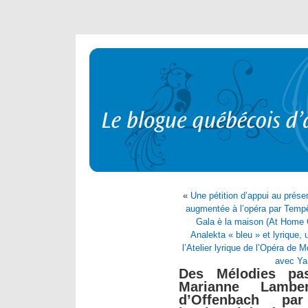
«
Une pétition d’appui au présen
augmentée à l’opéra par Temp
Gala è la maison (At Home 
Analekta « bleu » et lyrique,
l’Atelier lyrique de l’Opéra de 
avec Ya
Des Mélodies pa
Marianne Lambe
d’Offenbach par