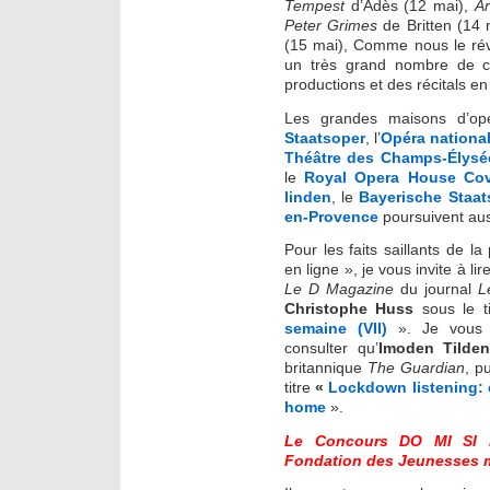
Tempest
d’Adès (12 mai),
A
Peter Grimes
de Britten (14 
(15 mai), Comme nous le révèl
un très grand nombre de c
productions et des récitals en 
Les grandes maisons d’o
Staatsoper
, l’
Opéra national
Théâtre des Champs-Élysé
le
Royal Opera House Co
linden
, le
Bayerische Staat
en-Provence
poursuivent auss
Pour les faits saillants de l
en ligne », je vous invite à li
Le D Magazine
du journal
L
Christophe Huss
sous le t
semaine (VII)
». Je vous
consulter qu’
Imoden Tilde
britannique
The Guardian
, p
titre
«
Lockdown listening: 
home
».
Le Concours DO MI SI L
Fondation des Jeunesses 