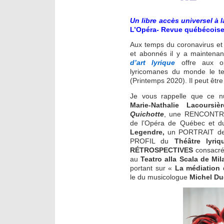
Un libre accès universel à
L’Opéra- Revue québécoise 
Aux temps du coronavirus et 
et abonnés il y a maintena
d’art lyrique
offre aux op
lyricomanes du monde le te
(Printemps 2020). Il peut être
Je vous rappelle que ce
Marie-Nathalie Lacoursièr
Quichotte
, une RENCONTRE a
de l’Opéra de Québec et d
Legendre,
un PORTRAIT de 
PROFIL du
Théâtre lyriq
RÉTROSPECTIVES
consacr
au
Teatro alla Scala de Mil
portant sur «
La médiation d
le du musicologue
Michel D