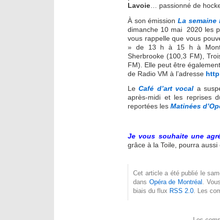
Lavoie
… passionné de hocke
À son émission
La semaine 
dimanche 10 mai 2020 les plu
vous rappelle que vous pouve
» de 13 h à 15 h à Montr
Sherbrooke (100,3 FM), Trois-
FM). Elle peut être également 
de Radio VM à l’adresse
htt
Le
Café d’art vocal
a suspe
après-midi et les reprises 
reportées les
Matinées d’Op
Je vous souhaite une agr
grâce à la Toile, pourra aussi
Cet article a été publié le sa
dans
Opéra de Montréal
. Vou
biais du flux
RSS 2.0
. Les co
Les comm