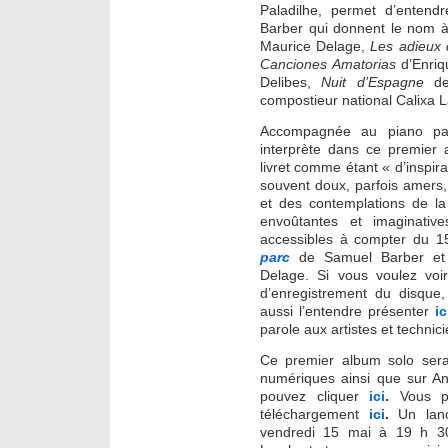
Paladilhe, permet d’entend
Barber qui donnent le nom à 
Maurice Delage,
Les adieux 
Canciones Amatorias
d’Enri
Delibes,
Nuit d’Espagne
de 
compostieur national Calixa L
Accompagnée au piano p
interprète dans ce premier
livret comme étant « d’inspir
souvent doux, parfois amers
et des contemplations de la
envoûtantes et imaginativ
accessibles à compter du 1
parc
de Samuel Barber e
Delage. Si vous voulez vo
d’enregistrement du disque
aussi l’entendre présenter
ic
parole aux artistes et technici
Ce premier album solo sera
numériques ainsi que sur A
pouvez cliquer
ici
.
Vous p
téléchargement
ici
.
Un lance
vendredi 15 mai à 19 h 3