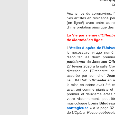
Co
Aux temps du coronavirus, l’
Ses artistes en résidence pe
(en ligne!) avec entre autr
d’interprétation ainsi que des
La Vie parisienne
d’Offenbac
de Montréal en ligne
L
‘
Atelier d’opéra de l’Unive
le nécessaire virage numér
d’écouter les deux premi
parisienne
de
Jacques Off
27 février 2020 à la salle C
direction de l’Orchestre d
assurée par son chef
Jean
l’AOUM
Robin Wheeler
en av
la mise en scène avait été c
avait agi comme pianiste et
premier et deuxième actes
votre visionnement, peut-êt
musicologue
Louis Bilodea
contagieuse
» à la page 32
de
L’Opéra- Revue québécoise