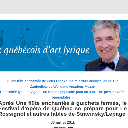
«
Une flûte enchantée de Peter Brook : une relecture audacieuse du Die
Zauberflöte de Wolfgang Amadeus Mozart
Une soirée lyrique l’Agora : un concert populaire pour un public de près de 4 000
opéraphiles
»
Après Une flûte enchantée à guichets fermés, le
Festival d’opéra de Québec se prépare pour Le
Rossignol et autres fables de Stravinsky/Lepage
30 juillet 2011
o