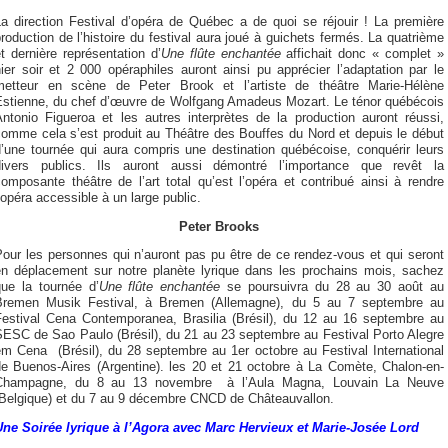
La direction Festival d’opéra de Québec a de quoi se réjouir ! La première
roduction de l’histoire du festival aura joué à guichets fermés. La quatrième
t dernière représentation d’
Une flûte enchantée
affichait donc « complet »
ier soir et 2 000 opéraphiles auront ainsi pu apprécier l’adaptation par le
metteur en scène de Peter Brook et l’artiste de théâtre Marie-Hélène
Estienne, du chef d’œuvre de Wolfgang Amadeus Mozart. Le ténor québécois
Antonio Figueroa et les autres interprètes de la production auront réussi,
comme cela s’est produit au Théâtre des Bouffes du Nord et depuis le début
d’une tournée qui aura compris une destination québécoise, conquérir leurs
divers publics. Ils auront aussi démontré l’importance que revêt la
omposante théâtre de l’art total qu’est l’opéra et contribué ainsi à rendre
’opéra accessible à un large public.
Peter Brooks
our les personnes qui n’auront pas pu être de ce rendez-vous et qui seront
en déplacement sur notre planète lyrique dans les prochains mois, sachez
que la tournée d’
Une flûte enchantée
se poursuivra du 28 au 30 août au
Bremen Musik Festival, à Bremen (Allemagne), du 5 au 7 septembre au
Festival Cena Contemporanea, Brasilia (Brésil), du 12 au 16 septembre au
SESC de Sao Paulo (Brésil), du 21 au 23 septembre au Festival Porto Alegre
em Cena (Brésil), du 28 septembre au 1er octobre au Festival International
de Buenos-Aires (Argentine). les 20 et 21 octobre à La Comète, Chalon-en-
Champagne, du 8 au 13 novembre à l’Aula Magna, Louvain La Neuve
(Belgique) et du 7 au 9 décembre CNCD de Châteauvallon.
Une Soirée lyrique à l’Agora avec Marc Hervieux et Marie-Josée Lord