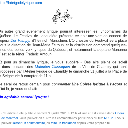
ttp://labrigadelyrique.com
.
Un autre grand événement lyrique pourrait intéresser les lyricomames du
Québec. Le Festival de Lanaudière présente ce soir une version concert de
l’opéra
Der Vampyr
d’Heinrich Marschner. L’Orchestre du Festival sera placé
ous la direction de Jean-Marie Zeitouni et la distribution comprend quelques-
unes des belles voix lyriques du Québec , et notamment la soprano Marianne
iset et le ténor Frédéric Antoun.
Et pour un dimanche lyrique, je vous suggère « Des airs pleins de soleil
» dans le cadre des
Matinées Classiques
de la Ville de Chambly qui sont
roposées par l’Atelier lyrique de Chambly le dimanche 31 juillet à la Place de
a Seigneurie à compter de 11 h.
Je serai de retour demain pour
commenter
Une Soirée lyrique à l’agora
et
’ici là, je vous souhaite…
Un agréable samedi lyrique !
Cet article a été publié le samedi 30 juillet 2011 à 12 h 24 min et est classé dans
Opéra
de Montréal
. Vous pouvez en suivre les commentaires par le biais du flux
RSS 2.0
. Vous
pouvez
laisser un commentaire
, ou
faire un trackback
depuis votre propre site.