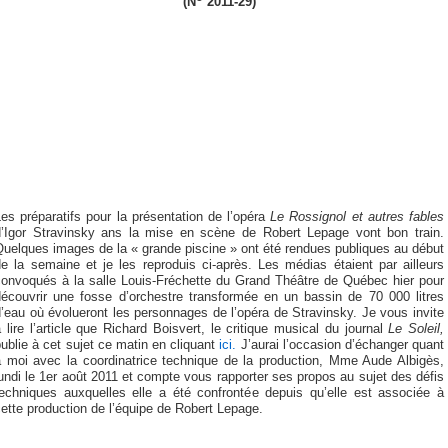
(N
2011-29)
es préparatifs pour la présentation de l’opéra
Le Rossignol et autres fables
d’Igor Stravinsky ans la mise en scène de Robert Lepage vont bon train.
uelques images de la « grande piscine » ont été rendues publiques au début
e la semaine et je les reproduis ci-après. Les médias étaient par ailleurs
convoqués à la salle Louis-Fréchette du Grand Théâtre de Québec hier pour
découvrir une fosse d’orchestre transformée en un bassin de 70 000 litres
’eau où évolueront les personnages de l’opéra de Stravinsky. Je vous invite
 lire l’article que Richard Boisvert, le critique musical du journal
Le Soleil,
ublie à cet sujet ce matin en cliquant
ici.
J’aurai l’occasion d’échanger quant
à moi avec la coordinatrice technique de la production, Mme Aude Albigès,
undi le 1er août 2011 et compte vous rapporter ses propos au sujet des défis
techniques auxquelles elle a été confrontée depuis qu’elle est associée à
ette production de l’équipe de Robert Lepage.