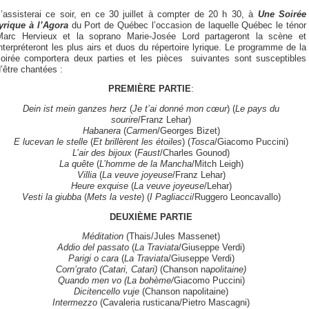
J’assisterai ce soir, en ce 30 juillet à compter de 20 h 30, à
Une Soirée
lyrique à l’Agora
du Port de Québec l’occasion de laquelle Québec le ténor
Marc Hervieux et la soprano Marie-Josée Lord partageront la scène et
nterpréteront les plus airs et duos du répertoire lyrique. Le programme de la
soirée comportera deux parties et les pièces suivantes sont susceptibles
’être chantées :
PREMIÈRE PARTIE
:
Dein ist mein ganzes herz
(
Je t’ai donné mon cœur
) (
Le pays du
sourire
/Franz Lehar)
Habanera
(
Carmen
/Georges Bizet)
E lucevan le stelle
(
Et brillèrent les étoiles
) (
Tosca
/Giacomo Puccini)
L’air des bijoux
(
Faust
/Charles Gounod)
La quête
(
L’homme de la Mancha
/Mitch Leigh)
Villia
(
La veuve joyeuse
/Franz Lehar)
Heure exquise
(
La veuve joyeuse
/Lehar)
Vesti la giubba
(
Mets la veste
) (
I Pagliacci
/Ruggero Leoncavallo)
DEUXIÈME PARTIE
Méditation
(Thais/Jules Massenet)
Addio del passato
(
La Traviata
/Giuseppe Verdi)
Parigi o cara
(
La Traviat
a/Giuseppe Verdi)
Corn’grato (Catari, Catari)
(Chanson na
politaine)
Quando men vo (La bohème/
Giacomo
Puccini)
Dicitencello vuje
(Chanson napolitaine)
Intermezzo
(Cavaleria rusticana/Pietro Mascagni)