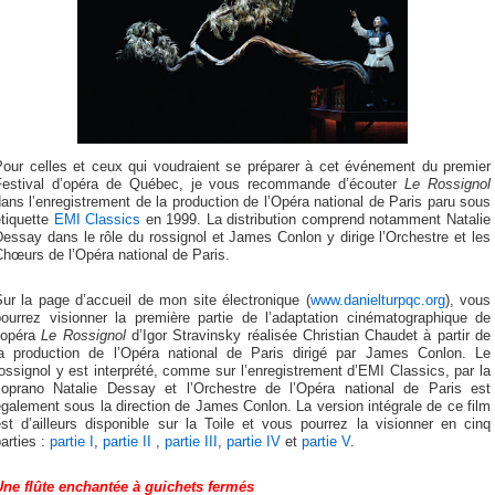
Pour celles et ceux qui voudraient se préparer à cet événement du premier
Festival d’opéra de Québec, je vous recommande d’écouter
Le Rossignol
ans l’enregistrement de la production de l’Opéra national de Paris paru sous
étiquette
EMI Classics
en 1999. La distribution comprend notamment Natalie
essay dans le rôle du rossignol et James Conlon y dirige l’Orchestre et les
hœurs de l’Opéra national de Paris.
ur la page d’accueil de mon site électronique (
www.danielturpqc.org
), vous
pourrez visionner la première partie de l’adaptation cinématographique de
l’opéra
Le Rossignol
d’Igor Stravinsky réalisée Christian Chaudet à partir de
la production de l’Opéra national de Paris dirigé par James Conlon. Le
ossignol y est interprété, comme sur l’enregistrement d’EMI Classics, par la
soprano Natalie Dessay et l’Orchestre de l’Opéra national de Paris est
galement sous la direction de James Conlon. La version intégrale de ce film
st d’ailleurs disponible sur la Toile et vous pourrez la visionner en cinq
arties :
partie I
,
partie II
,
partie III
,
partie IV
et
partie V
.
Une flûte enchantée à guichets fermés