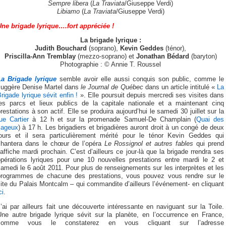
Sempre libera
(
La Traviata
/Giuseppe Verdi)
Libiamo
(
La Traviata
/Giuseppe Verdi)
Une brigade lyrique….fort appréciée !
La brigade lyrique :
Judith Bouchard
(soprano),
Kevin Geddes
(ténor),
Priscilla-Ann Tremblay
(mezzo-soprano) et
Jonathan Bédard
(baryton)
Photographie : © Annie T. Roussel
La Brigade lyrique
semble avoir elle aussi conquis son public, comme le
suggère Denise Martel dans
le Journal de Québec
dans un article intitulé «
La
rigade lyrique sévit enfin !
». Elle poursuit depuis mercredi ses visites dans
les parcs et lieux publics de la capitale nationale et a maintenant cinq
restations à son actif. Elle se produira aujourd’hui le samedi 30 juillet sur la
ue Cartier
à 12 h et sur la promenade Samuel-De Champlain (
Quai des
cageux
) à 17 h. Les brigadiers et brigadières auront droit à un congé de deux
jours et il sera particulièrement mérité pour le ténor Kevin Geddes qui
chantera dans le chœur de l’opéra
Le Rossignol et autres fables
qui prend
’affiche mardi prochain. C’est d’ailleurs ce jour-là que la brigade rrendra ses
opérations lyriques pour une 10 nouvelles prestations entre mardi le 2 et
amedi le 6 août 2011. Pour plus de renseignements sur les interprètes et les
programmes de chacune des prestations, vous pouvez vous rendre sur le
ite du Palais Montcalm – qui commandite d’ailleurs l’événement- en cliquant
ci
.
’ai par ailleurs fait une découverte intéressante en naviguant sur la Toile.
Une autre brigade lyrique sévit sur la planète, en l’occurrence en France,
comme vous le constaterez en vous cliquant sur l’adresse