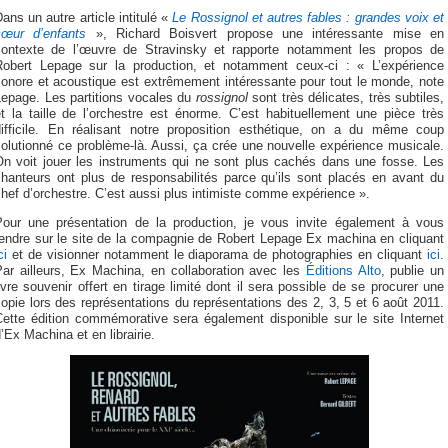
ans un autre article intitulé «
Le Rossignol et autres fables : grandes voix et
cœur d’enfants
», Richard Boisvert propose une intéressante mise en
contexte de l’œuvre de Stravinsky et rapporte notamment les propos de
Robert Lepage sur la production, et notamment ceux-ci : « L’expérience
sonore et acoustique est extrêmement intéressante pour tout le monde, note
Lepage. Les partitions vocales du
rossignol
sont très délicates, très subtiles,
t la taille de l’orchestre est énorme. C’est habituellement une pièce très
difficile. En réalisant notre proposition esthétique, on a du même coup
olutionné ce problème-là. Aussi, ça crée une nouvelle expérience musicale.
On voit jouer les instruments qui ne sont plus cachés dans une fosse. Les
chanteurs ont plus de responsabilités parce qu’ils sont placés en avant du
hef d’orchestre. C’est aussi plus intimiste comme expérience ».
Pour une présentation de la production, je vous invite également à vous
rendre sur le site de la compagnie de Robert Lepage Ex machina en cliquant
ci
et de visionner notamment le diaporama de photographies en cliquant
ici
.
Par ailleurs, Ex Machina, en collaboration avec les
Éditions Alto
, publie un
ivre souvenir offert en tirage limité dont il sera possible de se procurer une
opie lors des représentations du représentations des 2, 3, 5 et 6 août 2011.
Cette édition commémorative sera également disponible sur le site Internet
’Ex Machina et en librairie.