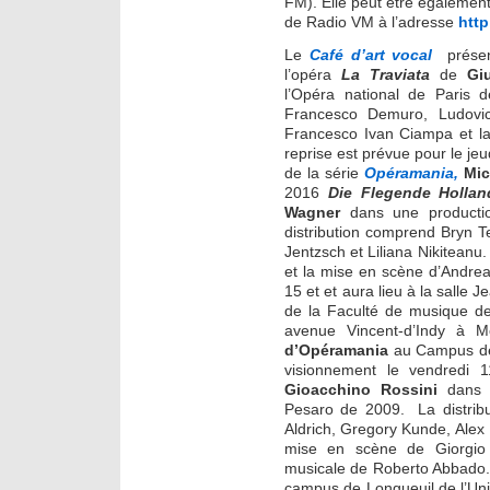
FM). Elle peut être également 
de Radio VM à l’adresse
htt
Le
Café d’art vocal
présen
l’opéra
La Traviata
de
Giu
l’Opéra national de Paris 
Francesco Demuro, Ludovic
Francesco Ivan Ciampa et l
reprise est prévue pour le je
de la série
Opéramania,
Mic
2016
Die Flegende Hollan
Wagner
dans une productio
distribution comprend Bryn T
Jentzsch et Liliana Nikiteanu.
et la mise en scène d’Andre
15 et et aura lieu à la salle
de la Faculté de musique de
avenue Vincent-d’Indy à 
d’Opéramania
au Campus de 
visionnement le vendredi
Gioacchino Rossini
dans u
Pesaro de 2009. La distrib
Aldrich, Gregory Kunde, Alex
mise en scène de Giorgio B
musicale de Roberto Abbado. 
campus de Longueuil de l’Uni