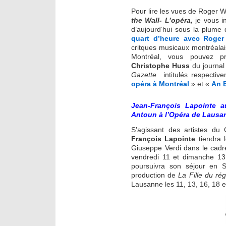
Pour lire les vues de Roger W
the Wall- L’opéra,
je vous in
d’aujourd’hui sous la plume 
quart d’heure avec Roger
critques musicaux montréala
Montréal, vous pouvez pr
Christophe Huss
du journal
Gazette
intitulés respecti
opéra à Montréal
» et «
An E
Jean-François Lapointe au
Antoun à l’Opéra de Lausa
S’agissant des artistes du
François Lapointe
tiendra 
Giuseppe Verdi dans le cadr
vendredi 11 et dimanche 1
poursuivra son séjour en S
production de
La Fille du ré
Lausanne les 11, 13, 16, 18 