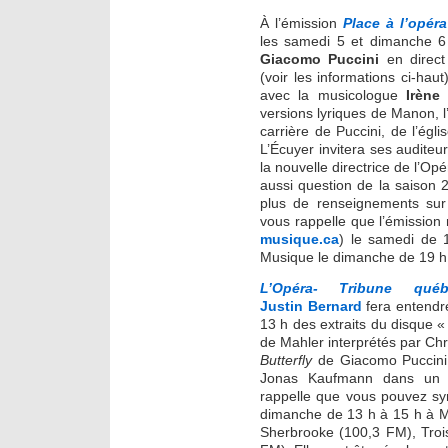
À l’émission
Place à l’opéra
les samedi 5 et dimanche 6
Giacomo Puccini
en direct
(voir les informations ci-haut
avec la musicologue
Irène
versions lyriques de Manon, l
carrière de Puccini, de l’égli
L’Écuyer invitera ses auditeu
la nouvelle directrice de l’O
aussi question de la saison 
plus de renseignements sur
vous rappelle que l’émission n
musique.ca
) le samedi de 1
Musique le dimanche de 19 h 
L’Opéra- Tribune québ
Justin Bernard
fera entendr
13 h des extraits du disque 
de Mahler interprétés par Chr
Butterfly
de Giacomo Puccini 
Jonas Kaufmann dans un e
rappelle que vous pouvez syn
dimanche de 13 h à 15 h à M
Sherbrooke (100,3 FM), Trois-