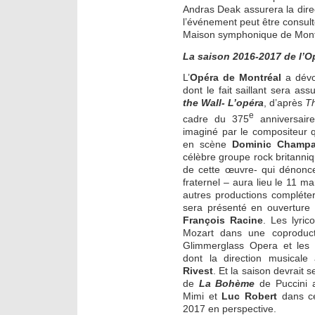
Andras Deak assurera la dire
l’événement peut être consul
Maison symphonique de Montr
La saison 2016-2017 de l’O
L’
Opéra de Montréal
a dévo
dont le fait saillant sera as
the Wall- L’opéra
, d’après
T
e
cadre du 375
anniversair
imaginé par le compositeur
en scène
Dominic Champ
célèbre groupe rock britanni
de cette œuvre- qui dénonce
fraternel – aura lieu le 11 ma
autres productions compléte
sera présenté en ouverture
François Racine
. Les lyri
Mozart dans une coproduct
Glimmerglass Opera et les
dont la direction musical
Rivest
. Et la saison devrait
de
La Bohème
de Puccini
Mimi et
Luc Robert
dans ce
2017 en perspective.