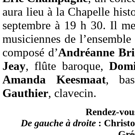
aura lieu à la Chapelle his
septembre à 19 h 30. Il me
musiciennes de l’ensembl
composé d’
Andréanne Bri
Jeay
, flûte baroque,
Domi
Amanda Keesmaat
, ba
Gauthier
, clavecin.
Rendez-vous
De gauche à droite
: Christ
Grég