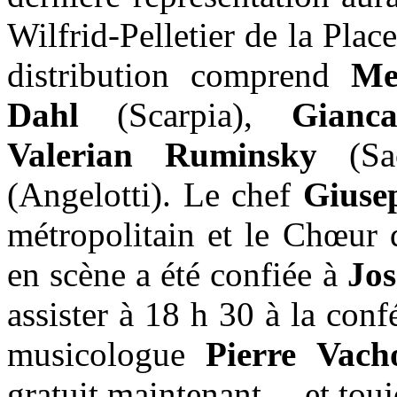
Wilfrid-Pelletier de la Plac
distribution comprend
Me
Dahl
(Scarpia),
Gianc
Valerian Ruminsky
(Sac
(Angelotti). Le chef
Giuse
métropolitain et le Chœur 
en scène a été confiée à
Jo
assister à 18 h 30 à la con
musicologue
Pierre Vac
gratuit maintenant… et toujo