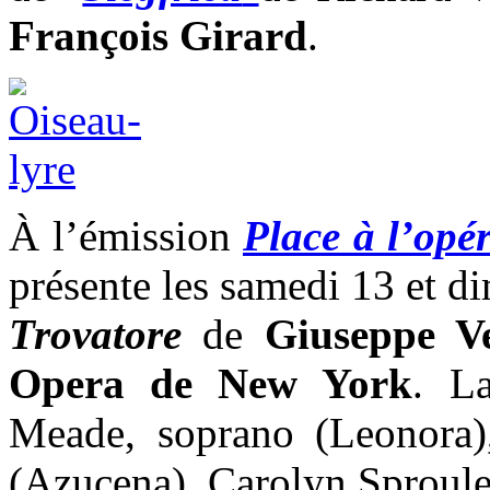
François Girard
.
À l’émission
Place à l’opé
présente les samedi 13 et d
Trovatore
de
Giuseppe V
Opera de New York
. L
Meade, soprano (Leonora)
(Azucena), Carolyn Sproule