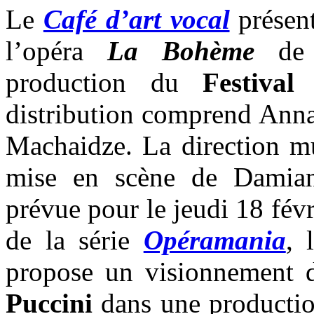
Le
Café d’art vocal
présent
l’opéra
La Bohème
d
production du
Festiva
distribution comprend Anna
Machaidze. La direction mu
mise en scène de Damiano
prévue pour le jeudi 18 fév
de la série
Opéramania
, 
propose un visionnement
Puccini
dans une producti