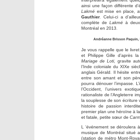
ainsi une façon différente d
Lakmé
est mise en place, a
Gauthier
. Celui-ci a d’aill
complète de
Lakmé
à deux 
Montréal en 2013.
Andréanne Brisson Paquin, 
Je vous rappelle que le livre
et Philippe Gille d’après l
Mariage de Loti,
gravite aut
l’Inde coloniale du XIXe siè
anglais Gérald. Il hésite entr
entre son amant et son père
pourra dénouer l’impasse. L’
l’Occident, l’univers exoti
rationaliste de l’Angleterre i
la souplesse de son écriture
histoire de passion interdi
premier plan une héroïne à la 
et fatale, petite sœur de
Car
L ‘événement se déroulera à
musique de Montréal situé a
(station de métro Mont-Royal