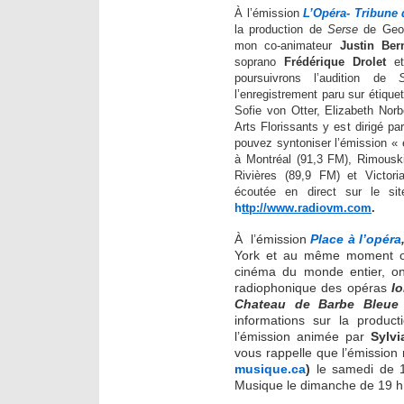
À l’émission
L’Opéra- Tribune 
la production de
Serse
de
Geo
mon co-animateur
Justin Ber
soprano
Frédérique Drolet
et
poursuivrons l’audition de
l’enregistrement paru sur étiqu
Sofie von Otter, Elizabeth Nor
Arts Florissants y est dirigé pa
pouvez syntoniser l’émission «
à Montréal (91,3 FM), Rimouski
Rivières (89,9 FM) et Victori
écoutée en direct sur le si
h
ttp://www.radiovm.com
.
À l’émission
Place à l’opéra
York et au même moment où 
cinéma du monde entier, on 
radiophonique des opéras
I
Chateau de Barbe Bleue
informations sur la produc
l’émission animée par
Sylvi
vous rappelle que l’émission n
musique.ca
)
le samedi de 13
Musique le dimanche de 19 h 