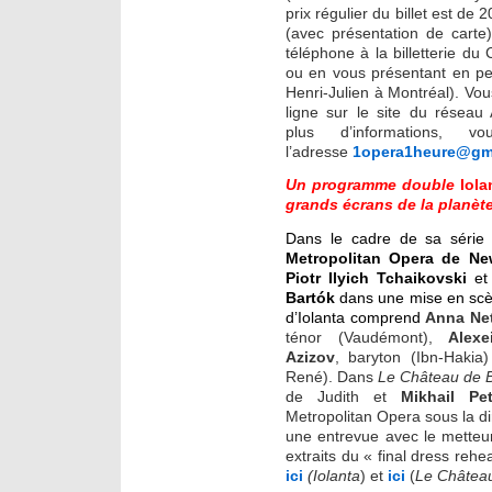
prix régulier du billet est de 
(avec présentation de carte
téléphone à la billetterie d
ou en vous présentant en pe
Henri-Julien à Montréal). Vo
ligne sur le site du réseau
plus d’informations, 
l’adresse
1opera1heure@gm
Un programme double
Iola
grands écrans de la planète
Dans le cadre de sa séri
Metropolitan Opera de Ne
Piotr Ilyich Tchaikovski
e
Bartók
dans une mise en sc
d’Iolanta comprend
Anna Ne
ténor (Vaudémont),
Alex
Azizov
, baryton (Ibn-Hakia
René). Dans
Le Château de 
de Judith et
Mikhail Pe
Metropolitan Opera sous la di
une entrevue avec le metteu
extraits du « final dress reh
ici
(Iolanta
) et
ici
(
Le Château