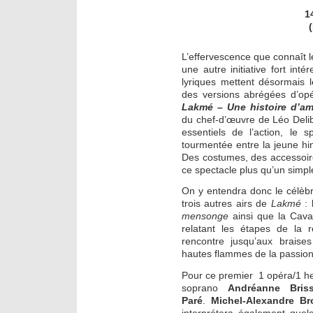
1
L’effervescence que connaît 
une autre initiative fort inté
lyriques mettent désormais 
des versions abrégées d’opé
Lakmé
– Une histoire d’a
du chef-d’œuvre de Léo Deli
essentiels de l’action, le 
tourmentée entre la jeune hi
Des costumes, des accessoir
ce spectacle plus qu’un simpl
On y entendra donc le célèbr
trois autres airs de
Lakmé
: 
mensonge
ainsi que la Cavat
relatant les étapes de la r
rencontre jusqu’aux brais
hautes flammes de la passion 
Pour ce premier 1 opéra/1 heu
soprano
Andréanne Bris
Paré
.
Michel-Alexandre Br
interprétera également quelq