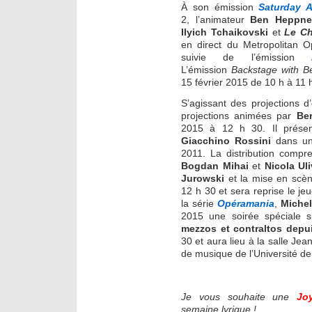
À son émission
Saturday A
2, l’animateur
Ben Heppne
Ilyich Tchaikovski
et
Le Ch
en direct du Metropolitan O
suivie de l’émission
L’émission
Backstage with 
15 février 2015 de 10 h à 11 
S’agissant des projections d
projections animées par
Be
2015 à 12 h 30. Il prése
Giacchino Rossini
dans une
2011. La distribution comp
Bogdan Mihai
et
Nicola Uli
Jurowski
et la mise en sc
12 h 30 et sera reprise le je
la série
Opéramania
,
Michel
2015 une soirée spéciale 
mezzos et contraltos depu
30 et aura lieu à la salle Je
de musique de l’Université de
Je vous souhaite une
Jo
semaine lyrique !