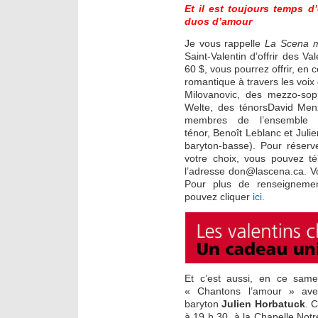
Et il est toujours temps d
duos d’amour
Je vous rappelle
La Scena 
Saint-Valentin d’offrir des V
60 $, vous pourrez offrir, en
romantique à travers les voi
Milovanovic, des mezzo-sopr
Welte, des ténorsDavid Me
membres de l’ensemble 
ténor, Benoît Leblanc et Juli
baryton-basse). Pour réserve
votre choix, vous pouvez t
l’adresse don@lascena.ca. Vo
Pour plus de renseignemen
pouvez cliquer
ici.
Et c’est aussi, en ce samed
« Chantons l’amour » av
baryton
Julien Horbatuck
. 
à 19 h 30, à la Chapelle No