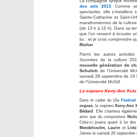
La compagnie lyrique montré
des arts 2013
. Comme ses
spectacles, elle s’installera
Sainte-Catherine et Saint-Ur
marathoniennes de la culture
(de 13 h à 15 h). Dans sa ten
que l’on ressent à écouter 
lui…et je crois comprendre q
Richer
.
Parmi les autres activité
Journées de la culture 2
nouvelle génération de ch
Schulich
de l’Université McG
samedi 28 septembre de 19 h 
de l’Université McGill.
La soprano Kerry-Ann Kutz 
Dans le cadre du 15e
Festiva
orgues
, la soprano
Kerry-Ann 
Bédard
. Elle chantera égalem
ainsi que du compositeur
Nich
Celui-ci jouera quant à lui d
Mendelssohn, Laurin
et
Listz
James le samedi 28 septembre à