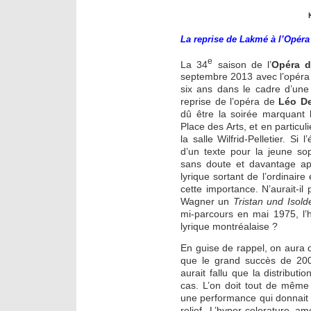
La reprise de Lakmé à l’Opéra
e
La 34
saison de l’
Opéra 
septembre 2013 avec l’opéra
six ans dans le cadre d’une
reprise de l’opéra de
Léo De
dû être la soirée marquant 
Place des Arts, et en particu
la salle Wilfrid-Pelletier. Si
d’un texte pour la jeune s
sans doute et davantage ap
lyrique sortant de l’ordinai
cette importance. N’aurait-il
Wagner un
Tristan und Isold
mi-parcours en mai 1975, l’h
lyrique montréalaise ?
En guise de rappel, on aura d
que le grand succès de 200
aurait fallu que la distributi
cas. L’on doit tout de mêm
une performance qui donnait à
relief. L’hyper-colorature a