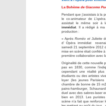
La Bohème
de Giacomo Puc
Pendant que j’assistais à la
le co-animateur de
L’opér
assistait le même soir à 
immédiat
. Il a rédigé à m
production :
« Après
Roméo et Juliette
de
d’ Opéra immédiat revenai
samedi 21 septembre 2012 
mise en scène était confiée à 
première collaboration avec l
Originalité de cette nouvelle 
pas en 1830, comme l’indiqu
cependant une réalité plus 
étudiants ou des artistes viv
loyer (les jeunes Parisiens
chambre de bonne de 15 m2!)
pains-hamburger, Schaunard 
duel avec des sabres-laser 
bien en 2013. Les puristes
scène n’a fait que renforcer
les mettant au goût du jour…e