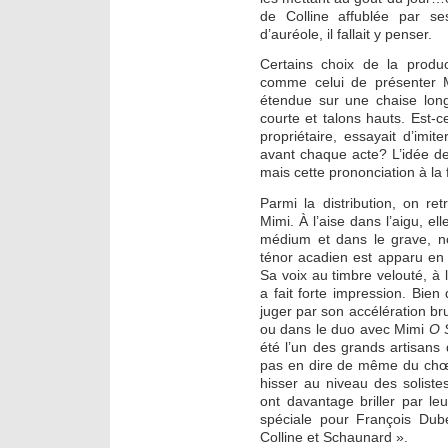
de Colline affublée par se
d’auréole, il fallait y penser.
Certains choix de la produ
comme celui de présenter M
étendue sur une chaise long
courte et talons hauts. Est-c
propriétaire, essayait d’imi
avant chaque acte? L’idée de 
mais cette prononciation à la 
Parmi la distribution, on r
Mimi. À l’aise dans l’aigu, e
médium et dans le grave, no
ténor acadien est apparu en 
Sa voix au timbre velouté, à 
a fait forte impression. Bien 
juger par son accélération br
ou dans le duo avec Mimi
O 
été l’un des grands artisans
pas en dire de même du chœu
hisser au niveau des soliste
ont davantage briller par le
spéciale pour François Dub
Colline et Schaunard ».