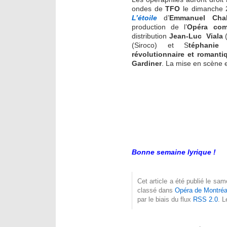
ondes de
TFO
le dimanche 2
L’étoile
d’
Emmanuel Chab
production de l’
Opéra com
distribution
Jean-Luc Viala
(
(Siroco) et S
téphanie
révolutionnaire et romant
Gardiner
. La mise en scène 
Bonne semaine lyrique !
Cet article a été publié le sa
classé dans
Opéra de Montréa
par le biais du flux
RSS 2.0
. 