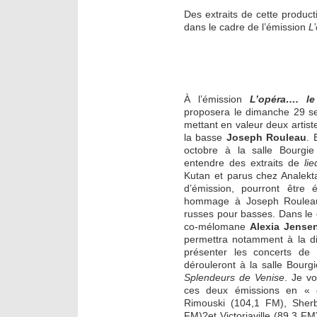
Des extraits de cette product
dans le cadre de l’émission
L
À l’émission
L’opéra…. l
proposera le dimanche 29 
mettant en valeur deux artis
la basse
Joseph Rouleau
. 
octobre à la salle Bourgie 
entendre des extraits de
lie
Kutan et parus chez Analekt
d’émission, pourront être 
hommage à Joseph Rouleau 
russes pour basses. Dans le 
co-mélomane
Alexia Jense
permettra notamment à la di
présenter les concerts de
dérouleront à la salle Bourg
Splendeurs de Venise
.
Je vo
ces deux émissions en « 
Rimouski (104,1 FM), Sherb
FM)?et Victoriaville (89,3 F