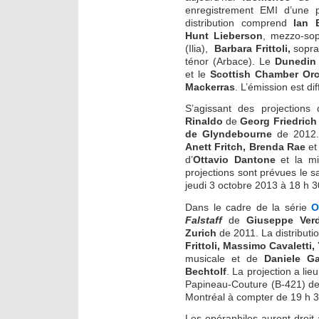
enregistrement EMI d’une p
distribution comprend
Ian 
Hunt Lieberson
, mezzo-so
(Ilia),
Barbara Frittoli,
sopran
ténor (Arbace). Le
Dunedin
et le
Scottish Chamber Or
Mackerras
. L’émission est di
S’agissant des projections
Rinaldo
de
Georg Friedrich
de Glyndebourne
de 2012.
Anett Fritch, Brenda Rae
e
d’
Ottavio Dantone
et la 
projections sont prévues le 
jeudi 3 octobre 2013 à 18 h 3
Dans le cadre de la série
O
Falstaff
de
Giuseppe Ver
Zurich
de 2011. La distribut
Frittoli, Massimo Cavaletti
musicale et de
Daniele G
Bechtolf
. La projection a li
Papineau-Couture (B-421) de 
Montréal à compter de 19 h 3
Les opéraphiles auront droit