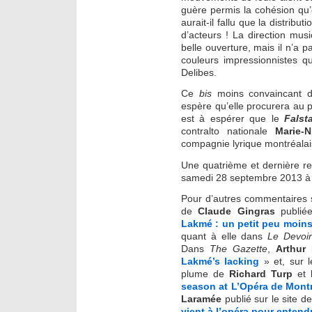
guère permis la cohésion qu’
aurait-il fallu que la distribu
d’acteurs ! La direction musi
belle ouverture, mais il n’a p
couleurs impressionnistes q
Delibes.
Ce
bis
moins convaincant
espère qu’elle procurera au p
est à espérer que le
Falst
contralto nationale
Marie-
compagnie lyrique montréalai
Une quatrième et dernière r
samedi 28 septembre 2013 à 
Pour d’autres commentaires
de
Claude Gingras
publié
Lakmé : un petit peu moin
quant à elle dans
Le Devoi
Dans
The Gazette
,
Arthur 
Lakmé’s lacking
» et, sur 
plume de
Richard Turp
et 
season at L’Opéra de Mont
Laramée
publié sur le site d
vient à l’opéra pour enten