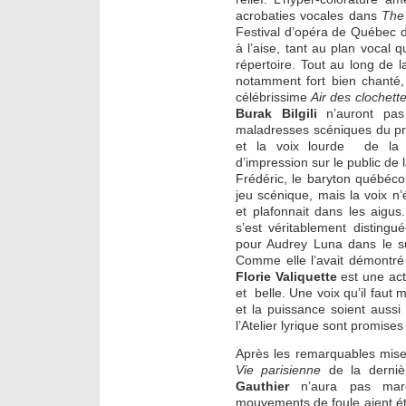
acrobaties vocales dans
The
Festival d’opéra de Québec du
à l’aise, tant au plan vocal 
répertoire. Tout au long de l
notamment fort bien chanté,
célébrissime
Air des clochett
Burak Bilgili
n’auront pa
maladresses scéniques du pr
et la voix lourde de la 
d’impression sur le public de l
Frédéric, le baryton québéc
jeu scénique, mais la voix n
et plafonnait dans les aigu
s’est véritablement distingu
pour Audrey Luna dans le 
Comme elle l’avait démontr
Florie Valiquette
est une actr
et belle. Une voix qu’il faut 
et la puissance soient auss
l’Atelier lyrique sont promises
Après les remarquables mis
Vie parisienne
de la derni
Gauthier
n’aura pas mar
mouvements de foule aient été 